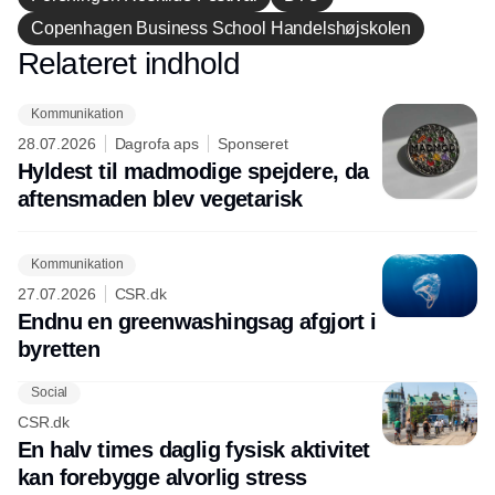
Copenhagen Business School Handelshøjskolen
Relateret indhold
Annonce
Kommunikation
28.07.2026
Dagrofa aps
Sponseret
Hyldest til madmodige spejdere, da
aftensmaden blev vegetarisk
Kommunikation
27.07.2026
CSR.dk
Endnu en greenwashingsag afgjort i
byretten
Social
CSR.dk
En halv times daglig fysisk aktivitet
kan forebygge alvorlig stress