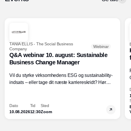
TANIA ELLIS - The Social Business
Webinar
Company
Q&A webinar 10. august: Sustainable
Business Change Manager
Vil du styrke virksomhedens ESG og sustainability-
indsats – eller tage dit næste karriereskridt? Hør
hvordan den praktiske SBCM-uddannelse med
certificering giver dig viden og handlekompetencer
inden for bæredygtig forretningsudvikling - så du
Dato
Tid
Sted
skaber værdi for både samfund og bundlinje.
10.08.2026
12:30
Zoom