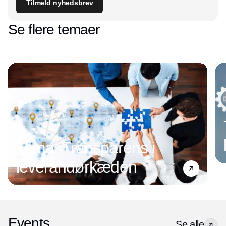
Tilmeld nyhedsbrev
Se flere temaer
Tema: Transparens i
leverandørkæden
Events
Se alle