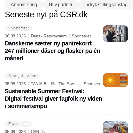
Annoncering
Bliv partner
Indryk stillingsopslag
Seneste nyt på CSR.dk
Environment
06.08.2026
Dansk Retursystem
Sponseret
Danskerne sætter ny pantrekord:
247 millioner dåser og flasker på én
måned
Strategi & ledelse
05.08.2026
TANIA ELLIS - The Social
Sponseret
Business Company
Sustainable Summer Festival:
Digital festival giver fagfolk ny viden
i sommertempo
Environment
05.08.2026
CSR.dk