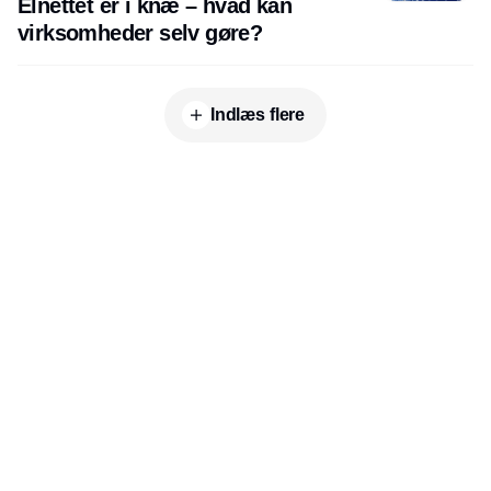
Elnettet er i knæ – hvad kan
virksomheder selv gøre?
Indlæs flere
Udgiver
Horisont Gruppen a/s
Strandlodsvej 44
2300 København S
Telefon:
53506060
www.horisontgruppen.dk
Indhold