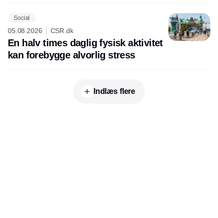
Social
05.08.2026
CSR.dk
En halv times daglig fysisk aktivitet
kan forebygge alvorlig stress
Indlæs flere
Udgiver
Horisont Gruppen a/s
Strandlodsvej 44
2300 København S
Telefon:
53506060