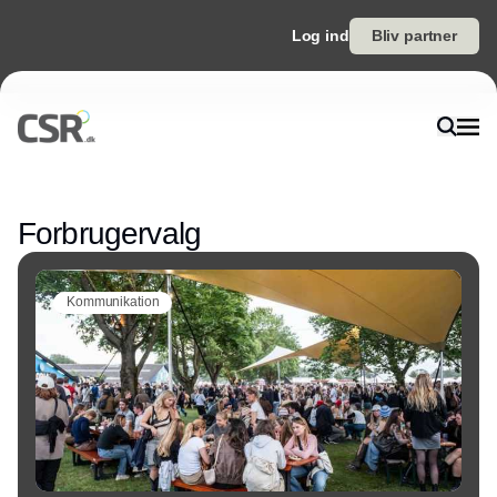
Log ind
Bliv partner
Annonce
Forbrugervalg
Kommunikation