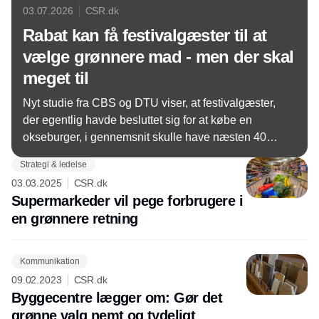
03.07.2026
CSR.dk
Rabat kan få festivalgæster til at
vælge grønnere mad - men der skal
meget til
Nyt studie fra CBS og DTU viser, at festivalgæster,
der egentlig havde besluttet sig for at købe en
okseburger, i gennemsnit skulle have næsten 40
procent i rabat for at skifte til en vegetarburger.
Strategi & ledelse
03.03.2025
CSR.dk
Supermarkeder vil pege forbrugere i
en grønnere retning
Kommunikation
09.02.2023
CSR.dk
Byggecentre lægger om: Gør det
grønne valg nemt og tydeligt