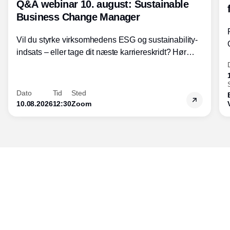
Q&A webinar 10. august: Sustainable
Business Change Manager
Vil du styrke virksomhedens ESG og sustainability-
indsats – eller tage dit næste karriereskridt? Hør
hvordan den praktiske SBCM-uddannelse med
certificering giver dig viden og handlekompetencer
inden for bæredygtig forretningsudvikling - så du
Dato
Tid
Sted
skaber værdi for både samfund og bundlinje.
10.08.2026
12:30
Zoom
Udgiver
Horisont Gruppen a/s