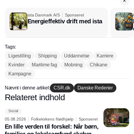
ista Danmark A/S
Sponseret
Energieffektiv drift med ista
Tags:
Ligestilling
Shipping
Uddannelse
Karriere
Kvinder
Maritime fag
Mobning
Chikane
Kampagne
Nævnt i denne artikel:
CSR.dk
Danske Rederier
Relateret indhold
Annonce
Social
05.08.2026
Folkekirkens Nødhjælp
Sponseret
En lille verden til forskel: Når børn,
familier og lokalsamfund skaber