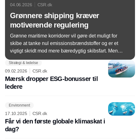
04.06.2026
CSR.dk
Grønnere shipping kræver
motiverende regulering
Grønne maritime korridorer vil gøre det muligt for
skibe at tanke nul emissionsbrændstoffer og er et
vigtigt skridt mod mere bæredygtig skibsfart. Men
uden hurtigere udvikling af havneinfrastruktur og
Strategi & ledelse
bedre økonomi risikerer omstillingen at gå i stå.
09.02.2026
CSR.dk
Mærsk dropper ESG-bonusser til
ledere
Environment
17.10.2025
CSR.dk
Får vi den første globale klimaskat i
dag?