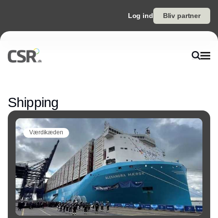
Log ind
Bliv partner
Annonce
Shipping
Værdikæden