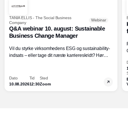
TANIA ELLIS - The Social Business
Webinar
Company
Q&A webinar 10. august: Sustainable
Business Change Manager
Vil du styrke virksomhedens ESG og sustainability-
indsats – eller tage dit næste karriereskridt? Hør
hvordan den praktiske SBCM-uddannelse med
certificering giver dig viden og handlekompetencer
inden for bæredygtig forretningsudvikling - så du
Dato
Tid
Sted
skaber værdi for både samfund og bundlinje.
10.08.2026
12:30
Zoom