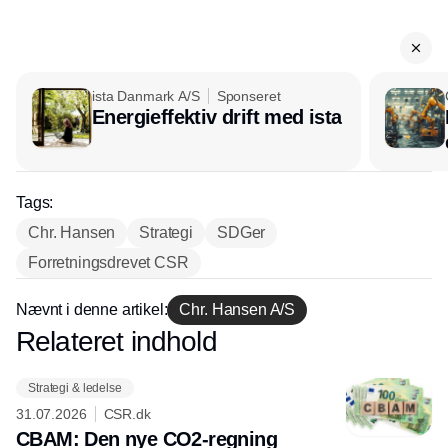
ista Danmark A/S
Sponseret
Energieffektiv drift med ista
Tags:
Chr. Hansen
Strategi
SDGer
Forretningsdrevet CSR
Nævnt i denne artikel:
Chr. Hansen A/S
Relateret indhold
Annonce
Strategi & ledelse
31.07.2026
CSR.dk
CBAM: Den nye CO2-regning