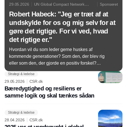
29.05.2026
UN Global Compact Network
Sponseret
Denmark
Robert Habeck: "Jeg er træt af at
undskylde for os og mig selv for at
gøre det rigtige. For vi ved, hvad
det rigtige er."
Hvordan vil du som leder gerne huskes af
kommende generationer? Som den, der blev rig
eller som den, der gjorde en positiv forskel?
Direktør for UN Global Compact Network Denmark,
Strategi & ledelse
Sara Krüger Falk, interviewede Tysklands tidligere
29.05.2026
CSR.dk
vicekansler Robert Habeck i forbindelse med
Bæredygtighed og resiliens er
netværkets årskonference.
samme logik og skal tænkes sådan
Strategi & ledelse
28.04.2026
CSR.dk