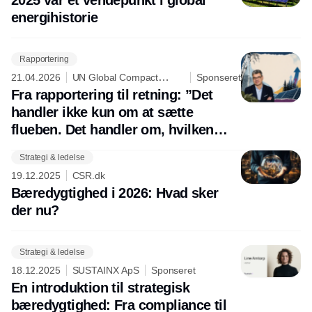
2025 var et vendepunkt i global
energihistorie
Rapportering
21.04.2026
UN Global Compact
Sponseret
Network Denmark
Fra rapportering til retning: ”Det
handler ikke kun om at sætte
flueben. Det handler om, hvilken
slags organisation man vil være”
Strategi & ledelse
Annonce
19.12.2025
CSR.dk
Bæredygtighed i 2026: Hvad sker
der nu?
Strategi & ledelse
18.12.2025
SUSTAINX ApS
Sponseret
En introduktion til strategisk
bæredygtighed: Fra compliance til