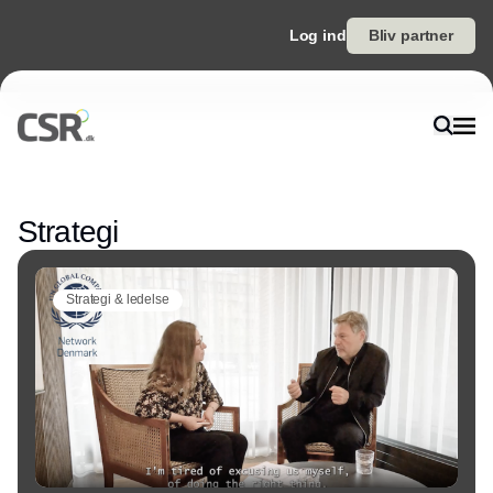
Log ind
Bliv partner
Annonce
Strategi
Strategi & ledelse