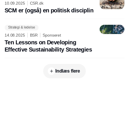
10.09.2025
CSR.dk
SCM er (også) en politisk disciplin
Strategi & ledelse
14.08.2025
BSR
Sponseret
Ten Lessons on Developing
Effective Sustainability Strategies
Indlæs flere
Annonce
Udgiver
Horisont Gruppen a/s
Strandlodsvej 44