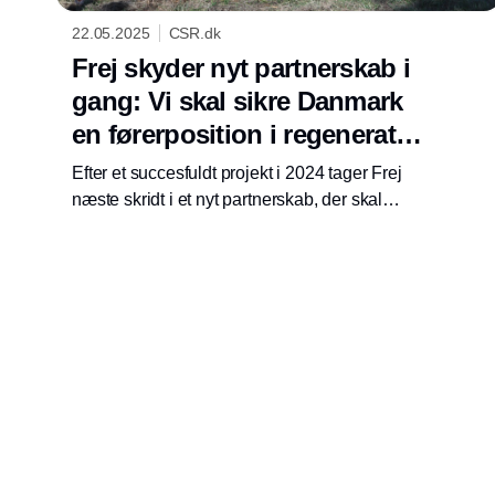
22.05.2025
CSR.dk
Frej skyder nyt partnerskab i
gang: Vi skal sikre Danmark
en førerposition i regenerativt
landbrug
Efter et succesfuldt projekt i 2024 tager Frej
næste skridt i et nyt partnerskab, der skal
accelerere regenerativt landbrugs udvikling.
Partnerskabet lanceres i samarbejde med
Yara, Agrovi og Nestlé og bygger på
erfaringerne fra Frejs store succes med det
forpligtende Bælgfrugtspartnerskab.
Lanceringen sker d. 26. maj i København med
deltagelse landbrugsordfører Ida Auken.