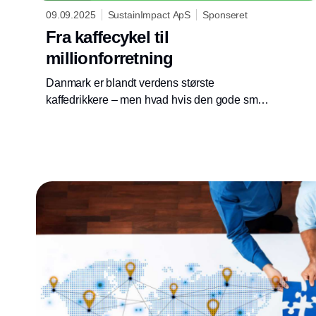
09.09.2025
SustainImpact ApS
Sponseret
Fra kaffecykel til
millionforretning
Danmark er blandt verdens største
kaffedrikkere – men hvad hvis den gode smag
suppleres med fair vilkår, cirkularitet,
biodiversitet og lagret CO₂? Rasmus Ditlev
gik fra kaffecykel til at stifte en B Corp-
certificeret virksomhed, der vil være blandt de
bedste og rykke hele kaffebranchen.