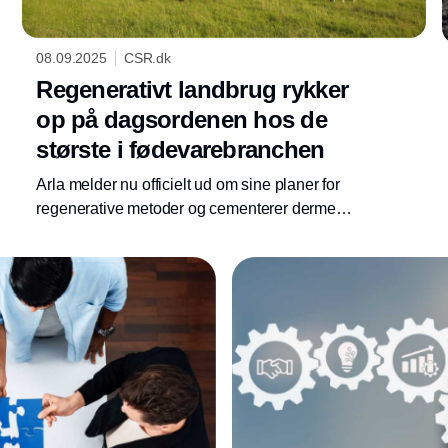
08.09.2025
CSR.dk
Regenerativt landbrug rykker
op på dagsordenen hos de
største i fødevarebranchen
Arla melder nu officielt ud om sine planer for
regenerative metoder og cementerer dermed
regenerativt landbrug som
fødevarebranchens næste store emne.