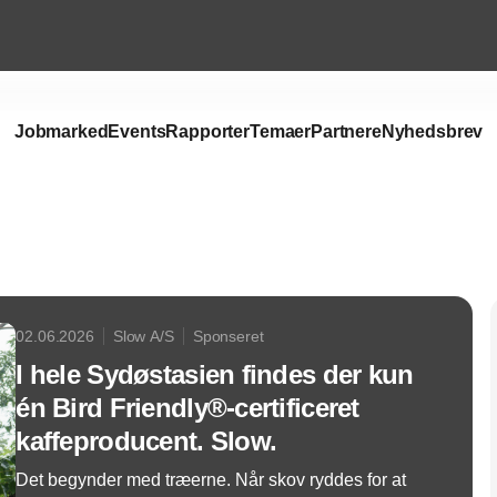
Jobmarked
Events
Rapporter
Temaer
Partnere
Nyhedsbrev
Annonce
02.06.2026
Slow A/S
Sponseret
I hele Sydøstasien findes der kun
én Bird Friendly®-certificeret
kaffeproducent. Slow.
Det begynder med træerne. Når skov ryddes for at