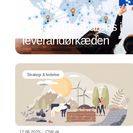
Tema: Transparens i
leverandørkæden
Strategi & ledelse
17.06.2025
CSR.dk