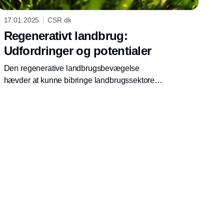
17.01.2025
CSR.dk
Regenerativt landbrug:
Udfordringer og potentialer
Den regenerative landbrugsbevægelse
hævder at kunne bibringe landbrugssektoren
med et fornødent grønt pust. Eksperter savner
klare definitioner for at kunne undersøge, om
de lovende klimagevinster kan indfries.