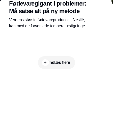
Fødevaregigant i problemer:
Må satse alt på ny metode
Verdens største fødevareproducent, Nestlé,
kan med de forventede temperaturstigninger
få store problemer med forsyningen af
essentielle råvarer som kaffe. For at undgå et
fremtidigt vaklende forretningsgrundlag satser
koncernen massivt på regenerativt landbrug.
Indlæs flere
Annonce