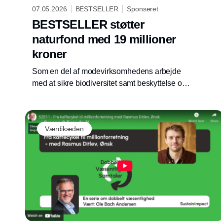
07.05.2026
BESTSELLER
Sponseret
BESTSELLER støtter
naturfond med 19 millioner
kroner
Som en del af modevirksomhedens arbejde
med at sikre biodiversitet samt beskyttelse og
genopretning af naturarealer indtræder
BESTSELLER nu som partner i fonden
Regenerative Fund for Nature, der i forvejen
Værdikæden
samler andre internationale virksomheder i en
fælles indsats.