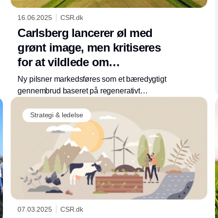
16.06.2025
CSR.dk
Carlsberg lancerer øl med
grønt image, men kritiseres
for at vildlede om
miljøeffekten
Ny pilsner markedsføres som et bæredygtigt
gennembrud baseret på regenerativt
landbrug, men eksperter advarer om, at det
blot er gammel vin på nye flasker og kan
Strategi & ledelse
forvirre forbrugerne
07.03.2025
CSR.dk