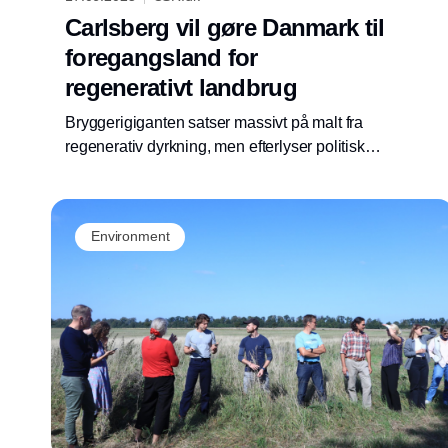
Carlsberg vil gøre Danmark til
foregangsland for
regenerativt landbrug
Bryggerigiganten satser massivt på malt fra
regenerativ dyrkning, men efterlyser politisk
opbakning til en metode der trods potentiale,
stadig mangler en klar definition og bevist
effekt.
Environment