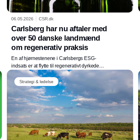
06.05.2026
CSR.dk
Carlsberg har nu aftaler med
over 50 danske landmænd
om regenerativ praksis
En af hjørnestenene i Carlsbergs ESG-
indsats er at flytte til regenerativt dyrkede
råvarer. Det er en stor opgave, men det går
Annonce
fremad.
Strategi & ledelse