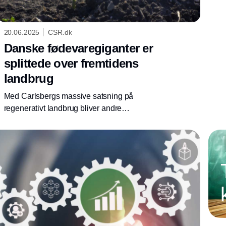
20.06.2025
CSR.dk
Danske fødevaregiganter er
splittede over fremtidens
landbrug
Med Carlsbergs massive satsning på
regenerativt landbrug bliver andre
nøglespillere i fødevareindustrien nødt til at
følge med for at fremtidssikre deres forretning.
Det viser en analyse fra Boston Consulting
Group og Danmarks Naturfredningsforening.