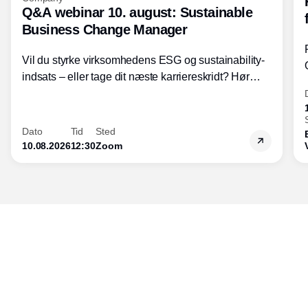
Q&A webinar 10. august: Sustainable
Business Change Manager
Vil du styrke virksomhedens ESG og sustainability-
indsats – eller tage dit næste karriereskridt? Hør
hvordan den praktiske SBCM-uddannelse med
certificering giver dig viden og handlekompetencer
inden for bæredygtig forretningsudvikling - så du
Dato
Tid
Sted
skaber værdi for både samfund og bundlinje.
10.08.2026
12:30
Zoom
Udgiver
Horisont Gruppen a/s