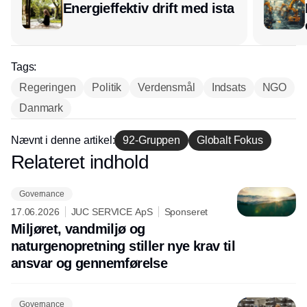
Energieffektiv drift med ista
Tags:
Regeringen
Politik
Verdensmål
Indsats
NGO
Danmark
Nævnt i denne artikel:
92-Gruppen
Globalt Fokus
Relateret indhold
Annonce
Governance
17.06.2026
JUC SERVICE ApS
Sponseret
Miljøret, vandmiljø og
naturgenopretning stiller nye krav til
ansvar og gennemførelse
Governance