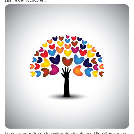
danske NGO’er.
I en ny rapport fra de to civilsamfundsnetværk, Globalt Fokus og