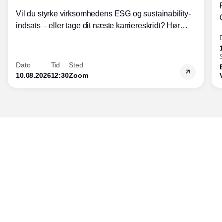
Vil du styrke virksomhedens ESG og sustainability-
indsats – eller tage dit næste karriereskridt? Hør
hvordan den praktiske SBCM-uddannelse med
certificering giver dig viden og handlekompetencer
inden for bæredygtig forretningsudvikling - så du
Dato
Tid
Sted
skaber værdi for både samfund og bundlinje.
10.08.2026
12:30
Zoom
Udgiver
Horisont Gruppen a/s
Strandlodsvej 44
2300 København S