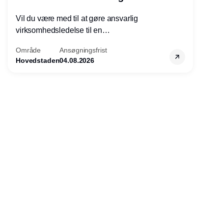
Vil du være med til at gøre ansvarlig
virksomhedsledelse til en
konkurrencefordel for danske
Område
Ansøgningsfrist
virksomheder?
Hovedstaden
04.08.2026
Annonce
Udgiver
Horisont Gruppen a/s
Strandlodsvej 44
2300 København S
Telefon:
53506060
www.horisontgruppen.dk