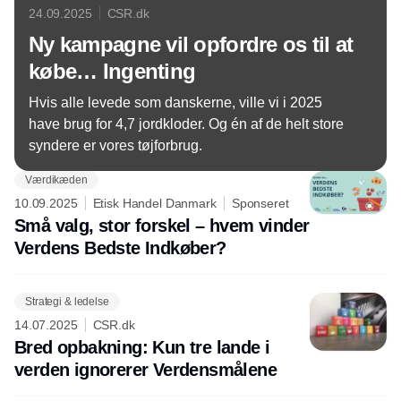
24.09.2025
CSR.dk
Ny kampagne vil opfordre os til at
købe… Ingenting
Hvis alle levede som danskerne, ville vi i 2025
have brug for 4,7 jordkloder. Og én af de helt store
syndere er vores tøjforbrug.
Værdikæden
10.09.2025
Etisk Handel Danmark
Sponseret
Små valg, stor forskel – hvem vinder
Verdens Bedste Indkøber?
Strategi & ledelse
14.07.2025
CSR.dk
Bred opbakning: Kun tre lande i
verden ignorerer Verdensmålene