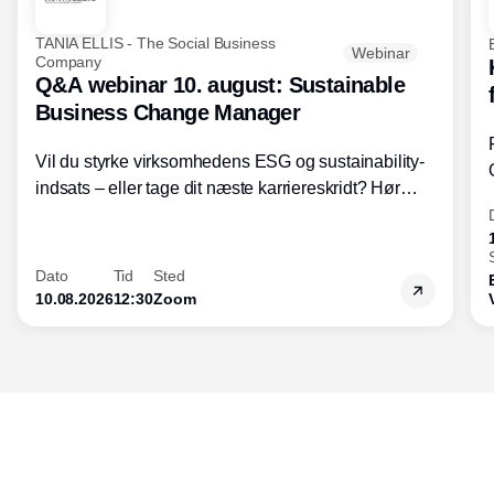
TANIA ELLIS - The Social Business
Webinar
Company
Q&A webinar 10. august: Sustainable
Business Change Manager
Vil du styrke virksomhedens ESG og sustainability-
indsats – eller tage dit næste karriereskridt? Hør
hvordan den praktiske SBCM-uddannelse med
certificering giver dig viden og handlekompetencer
inden for bæredygtig forretningsudvikling - så du
Dato
Tid
Sted
skaber værdi for både samfund og bundlinje.
10.08.2026
12:30
Zoom