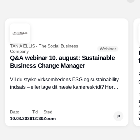
TANIA ELLIS - The Social Business
Webinar
Company
Q&A webinar 10. august: Sustainable
Business Change Manager
Vil du styrke virksomhedens ESG og sustainability-
indsats – eller tage dit næste karriereskridt? Hør
hvordan den praktiske SBCM-uddannelse med
certificering giver dig viden og handlekompetencer
inden for bæredygtig forretningsudvikling - så du
Dato
Tid
Sted
skaber værdi for både samfund og bundlinje.
10.08.2026
12:30
Zoom