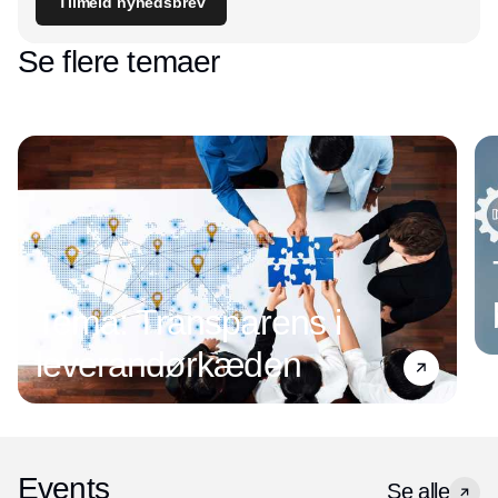
Tilmeld nyhedsbrev
Se flere temaer
Tema: Transparens i
leverandørkæden
Events
Se alle