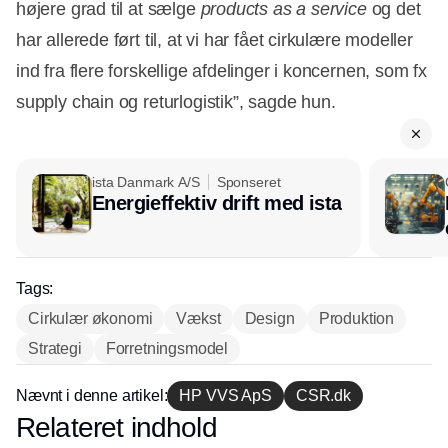
højere grad til at sælge
products as a service
og det
har allerede ført til, at vi har fået cirkulære modeller
ind fra flere forskellige afdelinger i koncernen, som fx
supply chain og returlogistik”, sagde hun.
ista Danmark A/S
Sponseret
Energieffektiv drift med ista
Tags:
Cirkulær økonomi
Vækst
Design
Produktion
Strategi
Forretningsmodel
Nævnt i denne artikel:
HP VVS ApS
CSR.dk
Relateret indhold
Annonce