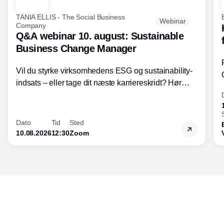
TANIA ELLIS - The Social Business
Webinar
Company
Q&A webinar 10. august: Sustainable
Business Change Manager
Vil du styrke virksomhedens ESG og sustainability-
indsats – eller tage dit næste karriereskridt? Hør
hvordan den praktiske SBCM-uddannelse med
certificering giver dig viden og handlekompetencer
inden for bæredygtig forretningsudvikling - så du
Dato
Tid
Sted
skaber værdi for både samfund og bundlinje.
10.08.2026
12:30
Zoom