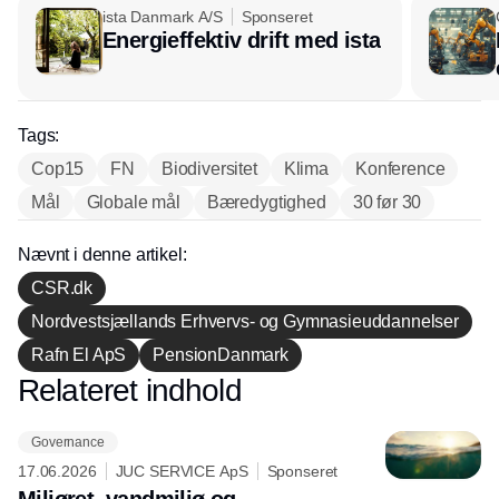
ista Danmark A/S
Sponseret
Energieffektiv drift med ista
Tags:
Cop15
FN
Biodiversitet
Klima
Konference
Mål
Globale mål
Bæredygtighed
30 før 30
Nævnt i denne artikel:
CSR.dk
Nordvestsjællands Erhvervs- og Gymnasieuddannelser
Rafn El ApS
PensionDanmark
Relateret indhold
Annonce
Governance
17.06.2026
JUC SERVICE ApS
Sponseret