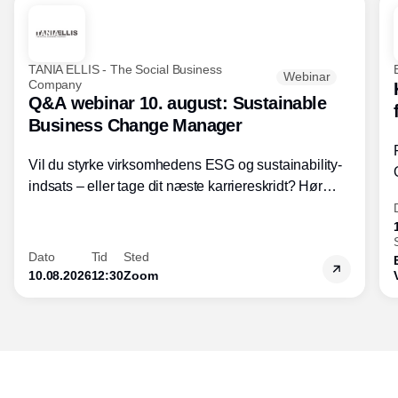
TANIA ELLIS - The Social Business
Webinar
Company
Q&A webinar 10. august: Sustainable
Business Change Manager
Vil du styrke virksomhedens ESG og sustainability-
indsats – eller tage dit næste karriereskridt? Hør
hvordan den praktiske SBCM-uddannelse med
certificering giver dig viden og handlekompetencer
inden for bæredygtig forretningsudvikling - så du
Dato
Tid
Sted
skaber værdi for både samfund og bundlinje.
10.08.2026
12:30
Zoom