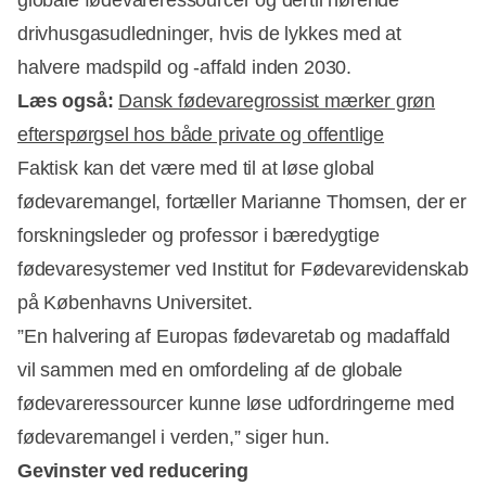
globale fødevareressourcer og dertil hørende
drivhusgasudledninger, hvis de lykkes med at
halvere madspild og -affald inden 2030.
Læs også:
Dansk fødevaregrossist mærker grøn
efterspørgsel hos både private og offentlige
Faktisk kan det være med til at løse global
Annonce
fødevaremangel, fortæller Marianne Thomsen, der er
forskningsleder og professor i bæredygtige
fødevaresystemer ved Institut for Fødevarevidenskab
på Københavns Universitet.
”En halvering af Europas fødevaretab og madaffald
vil sammen med en omfordeling af de globale
fødevareressourcer kunne løse udfordringerne med
fødevaremangel i verden,” siger hun.
Gevinster ved reducering