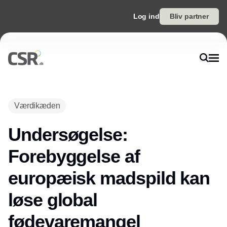
Log ind
Bliv partner
Annonce
Værdikæden
Undersøgelse:
Forebyggelse af
europæisk madspild kan
løse global
fødevaremangel