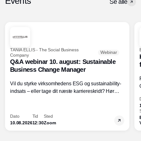
Events
Se alle
TANIA ELLIS - The Social Business
Webinar
Company
Q&A webinar 10. august: Sustainable
Business Change Manager
Vil du styrke virksomhedens ESG og sustainability-
indsats – eller tage dit næste karriereskridt? Hør
hvordan den praktiske SBCM-uddannelse med
certificering giver dig viden og handlekompetencer
inden for bæredygtig forretningsudvikling - så du
Dato
Tid
Sted
skaber værdi for både samfund og bundlinje.
10.08.2026
12:30
Zoom