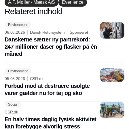
A.P. Møller - Mærsk A/S
Everllence
Relateret indhold
Annonce
Environment
06.08.2026
Dansk Retursystem
Sponseret
Danskerne sætter ny pantrekord:
247 millioner dåser og flasker på én
måned
Environment
05.08.2026
CSR.dk
Forbud mod at destruere usolgte
varer gælder nu for tøj og sko
Social
CSR.dk
En halv times daglig fysisk aktivitet
kan forebygge alvorlig stress