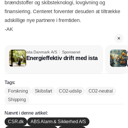
brændstoffer og skibsteknologi, lovgivning og
finansiering. Centeret forventer desuden at tiltrække
adskillige nye partnere i fremtiden.
-AK
ista Danmark A/S
Sponseret
Energieffektiv drift med ista
Tags:
Forskning
Skibsfart
CO2-udslip
CO2-neutral
Shipping
Nævnt i denne artikel:
CSR.dk
ABS Alarm & Sikkerhed A/S