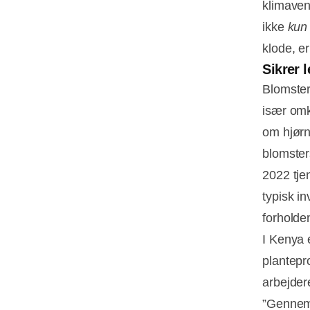
klimaven
ikke
kun
klode, e
Sikrer 
Blomster
især omk
om hjørn
blomster
2022 tje
typisk in
forholde
I Kenya 
plantepr
arbejder
”Gennem 