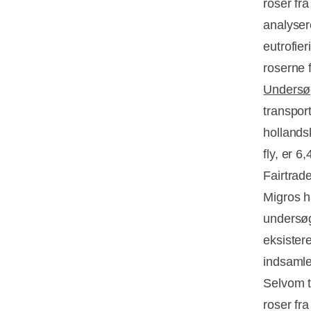
roser fr
analyser
eutrofier
roserne f
Undersø
transpor
hollands
fly, er 6
Fairtra
Migros h
undersøg
eksister
indsamle
Selvom t
roser fr