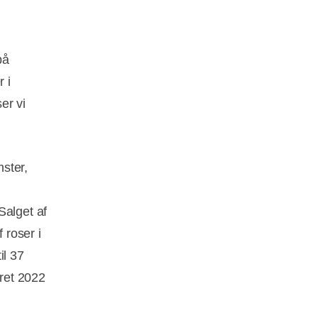
på
 i
er vi
ster,
Salget af
 roser i
il 37
året 2022