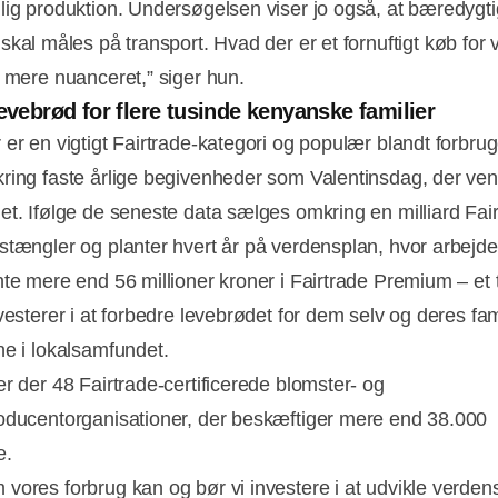
lig produktion. Undersøgelsen viser jo også, at bæredygt
skal måles på transport. Hvad der er et fornuftigt køb for 
r mere nuanceret,” siger hun.
levebrød for flere tusinde kenyanske familier
 er en vigtigt Fairtrade-kategori og populær blandt forbrug
ring faste årlige begivenheder som Valentinsdag, der vent
et. Ifølge de seneste data sælges omkring en milliard Fair
stængler og planter hvert år på verdensplan, hvor arbejde
nte mere end 56 millioner kroner i Fairtrade Premium – et 
vesterer i at forbedre levebrødet for dem selv og deres fam
ne i lokalsamfundet.
er der 48 Fairtrade-certificerede blomster- og
oducentorganisationer, der beskæftiger mere end 38.000
e.
vores forbrug kan og bør vi investere i at udvikle verden