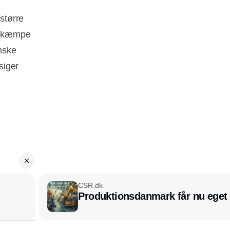
 større
en kæmpe
enske
siger
CSR.dk
Produktionsdanmark får nu eget