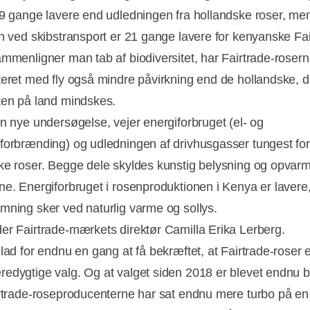
,9 gange lavere end udledningen fra hollandske roser, me
en ved skibstransport er 21 gange lavere for kenyanske Fai
ammenligner man tab af biodiversitet, har Fairtrade-roser
teret med fly også mindre påvirkning end de hollandske, 
ten på land mindskes.
en nye undersøgelse, vejer energiforbruget (el- og
forbrænding) og udledningen af drivhusgasser tungest fo
ke roser. Begge dele skyldes kunstig belysning og opvarm
ne. Energiforbruget i rosenproduktionen i Kenya er lavere,
mning sker ved naturlig varme og sollys.
er Fairtrade-mærkets direktør Camilla Erika Lerberg.
lad for endnu en gang at få bekræftet, at Fairtrade-roser e
edygtige valg. Og at valget siden 2018 er blevet endnu 
irtrade-roseproducenterne har sat endnu mere turbo på e