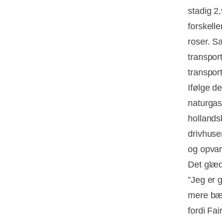
stadig 2
forskell
roser. S
transpor
transpor
Ifølge d
naturgas
hollands
drivhuse
og opvar
Det glæd
”Jeg er g
mere bær
fordi Fa