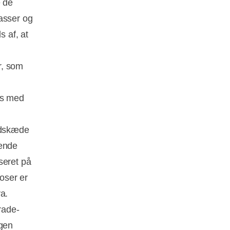
e de
asser og
s af, at
r, som
es med
edskæde
nende
seret på
oser er
a.
rade-
ngen