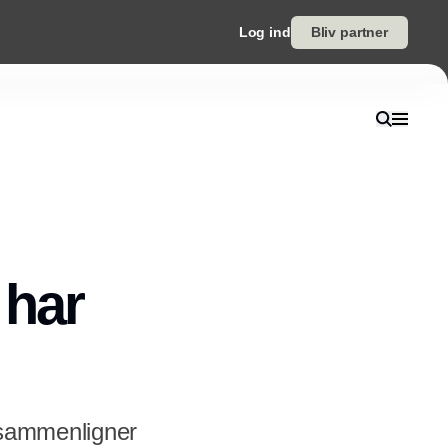
Log ind
Bliv partner
 har
 sammenligner