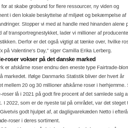
 for at skabe grobund for flere ressourcer, ny viden og
nt i den lokale beskyttelse af miljøet og bekæmpelse af
andringer. Stopper vi med at handle med hinanden alene 
af transportregnestykket, lader vi millioner af producenter
stikken. Derfor er det også vigtigt at tænke over, hvilke ros
fx på Valentine’s Day,” siger Camilla Erika Lerberg.
de-roser vokser på det danske marked
k er afskårne roser endnu den eneste type Fairtrade-blom
å markedet. Ifølge Danmarks Statistik bliver der hvert år
et mellem 20 og 30 millioner afskårne roser i herhjemme. 
-roser lå i 2021 på godt fire procent af det samlede salg af
 I 2022, som er de nyeste tal på området, var det steget t
 Givetvis godt hjulpet af, at dagligvarekæden Netto i efter
rade-roser i deres sortiment.