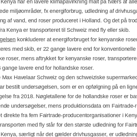
a Kenya har en lavere klimapåvirkning målt på tværs af all
ede miljøområder, fx energiforbrug, udledning af drivhusg
ing af vand, end roser produceret i Holland. Og det på trod
ra Kenya er transporteret til Schweiz med fly eller skib.
gelsen
konkluderer at energiforbruget for kenyanske rose
teres med skib, er 22 gange lavere end for konventionelle
ke roser, mens aftrykket for kenyanske roser, transporter
,4 gange lavere end for hollandske roser.
de Max Havelaar Schweiz og den schweiziske supermark
ar bestilt undersøgelsen, som er en opfølgning på en lig
else fra 2018. Nøgletallene for de hollandske roser er ba
Annonce
ende undersøgelser, mens produktionsdata om Fairtrade-r
t direkte fra fem Fairtrade-producentorganisationer i Keny
ransporten med fly står for den største udledning for Fairt
a Kenya, særligt når det gælder drivhusgasser, er udledni