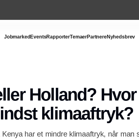
Jobmarked
Events
Rapporter
Temaer
Partnere
Nyhedsbrev
Annonce
ller Holland? Hvor
indst klimaaftryk?
ra Kenya har et mindre klimaaftryk, når man