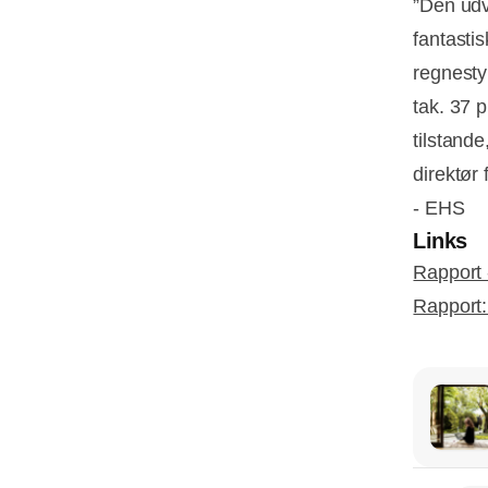
”Den udv
fantastis
regnesty
tak. 37 
tilstande
direktør
- EHS
Links
Rapport
Rapport: