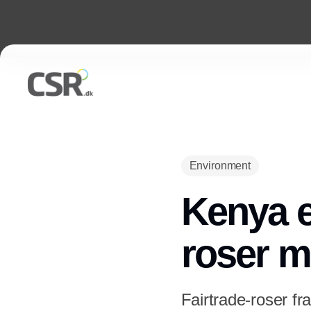
Environment
Kenya e
roser m
Fairtrade-roser f