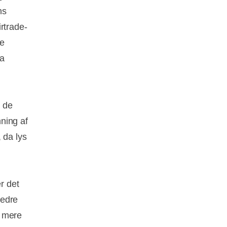
ns
rtrade-
ne
da
r de
ning af
 da lys
r det
bedre
n mere