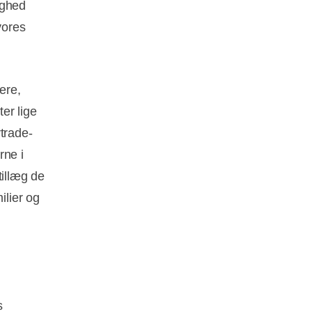
ighed
vores
ere,
er lige
trade-
rne i
tillæg de
ilier og
s