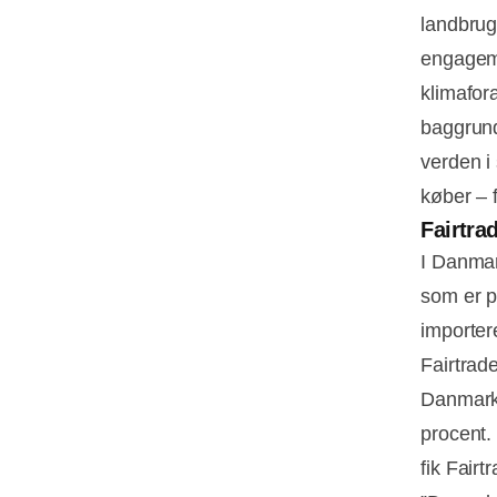
landbrug
engageme
klimafor
baggrund 
verden i 
køber – 
Fairtra
I Danmar
som er p
importer
Fairtrade
Danmark.
procent.
fik Fairt