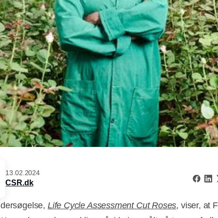
13.02.2024
CSR.dk
ndersøgelse,
Life Cycle Assessment Cut Roses
, viser, at 