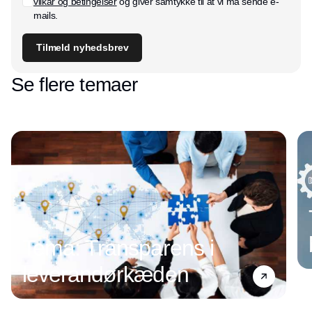
vilkår og betingelser
og giver samtykke til at vi må sende e-
mails.
Tilmeld nyhedsbrev
Se flere temaer
Tema: Transparens i
leverandørkæden