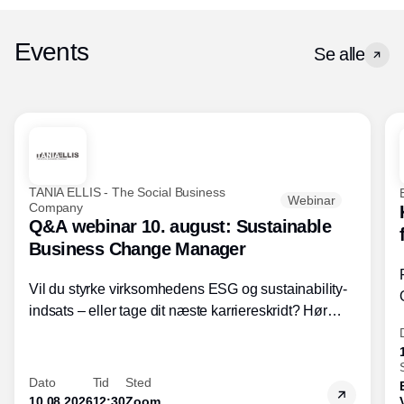
Events
Se alle
TANIA ELLIS - The Social Business
Webinar
Company
Q&A webinar 10. august: Sustainable
Business Change Manager
Vil du styrke virksomhedens ESG og sustainability-
indsats – eller tage dit næste karriereskridt? Hør
hvordan den praktiske SBCM-uddannelse med
certificering giver dig viden og handlekompetencer
inden for bæredygtig forretningsudvikling - så du
Dato
Tid
Sted
skaber værdi for både samfund og bundlinje.
10.08.2026
12:30
Zoom