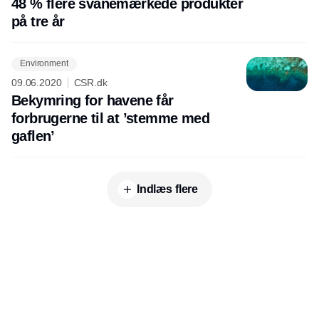
48 % flere svanemærkede produkter
på tre år
Environment
09.06.2020
CSR.dk
Bekymring for havene får
forbrugerne til at ’stemme med
gaflen’
Indlæs flere
Annonce
Udgiver
Horisont Gruppen a/s