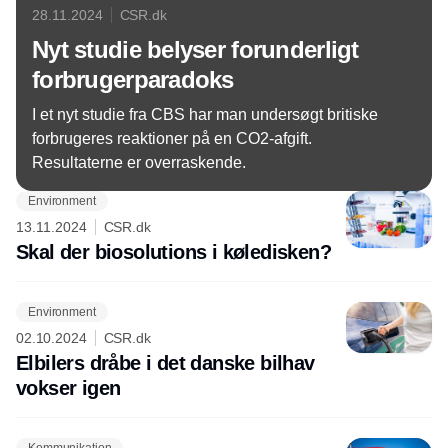
28.11.2024
CSR.dk
Nyt studie belyser forunderligt
forbrugerparadoks
I et nyt studie fra CBS har man undersøgt britiske
forbrugeres reaktioner på en CO2-afgift.
Resultaterne er overraskende.
Environment
13.11.2024
CSR.dk
Skal der biosolutions i køledisken?
Environment
02.10.2024
CSR.dk
Elbilers dråbe i det danske bilhav
vokser igen
Kommunikation