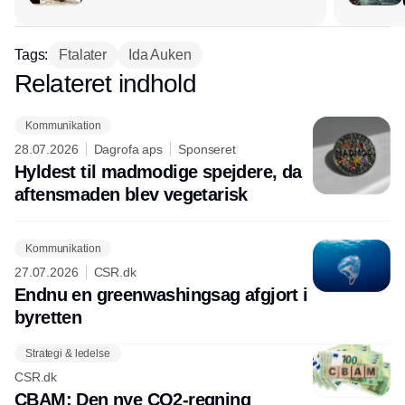
Tags:
Ftalater
Ida Auken
Relateret indhold
Annonce
Kommunikation
28.07.2026
Dagrofa aps
Sponseret
Hyldest til madmodige spejdere, da
aftensmaden blev vegetarisk
Kommunikation
27.07.2026
CSR.dk
Endnu en greenwashingsag afgjort i
byretten
Strategi & ledelse
CSR.dk
CBAM: Den nye CO2-regning