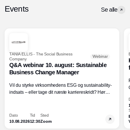
Events
Se alle
TANIA ELLIS - The Social Business
Webinar
Company
Q&A webinar 10. august: Sustainable
Business Change Manager
Vil du styrke virksomhedens ESG og sustainability-
indsats – eller tage dit næste karriereskridt? Hør
hvordan den praktiske SBCM-uddannelse med
certificering giver dig viden og handlekompetencer
inden for bæredygtig forretningsudvikling - så du
Dato
Tid
Sted
skaber værdi for både samfund og bundlinje.
10.08.2026
12:30
Zoom