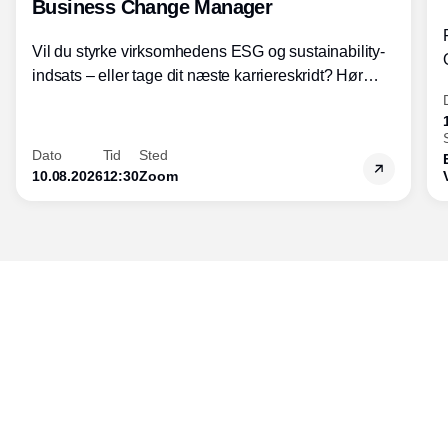
Business Change Manager
Vil du styrke virksomhedens ESG og sustainability-
indsats – eller tage dit næste karriereskridt? Hør
hvordan den praktiske SBCM-uddannelse med
certificering giver dig viden og handlekompetencer
inden for bæredygtig forretningsudvikling - så du
Dato
Tid
Sted
skaber værdi for både samfund og bundlinje.
10.08.2026
12:30
Zoom
Udgiver
Horisont Gruppen a/s
Strandlodsvej 44