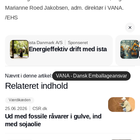
Marianne Roed Jakobsen, adm. direktør i VANA.
/EHS
ista Danmark A/S
Sponseret
Energieffektiv drift med ista
Nævnt i denne artikel:
VANA - Dansk Emballageansvar
Relateret indhold
Annonce
Værdikæden
25.06.2026
CSR.dk
Ud med fossile råvarer i gulve, ind
med sojaolie