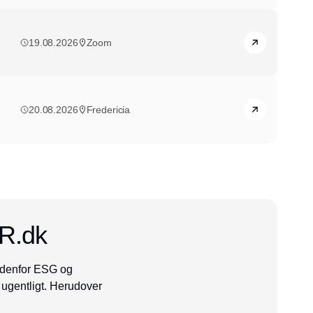
19.08.2026
Zoom
20.08.2026
Fredericia
SR.dk
indenfor ESG og
ugentligt. Herudover