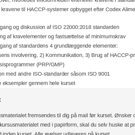
 over, hvorledes virksomheden efterlever kravene i standa
e kravene til HACCP-systemer opbygget efter Codex Alime
ang og diskussion af ISO 22000:2018 standarden
ing af kravelementer og fastsættelse af minimumskrav
ang af standardens 4 grundlæggende elementer:
sens involvering, 2) Kommunikation, 3) Brug af HACCP-pr
asisprogrammer (PRP/GMP)
ion med andre ISO-standarder såsom ISO 9001
e eksempler gennem hele kurset
:
smaterialet fremsendes til dig på mail før kurset. Ønsker 
kursusmaterialet med i papirform, skal du selv huske at pr
d inden kurset. Alle øvelser udleveres på kurset.