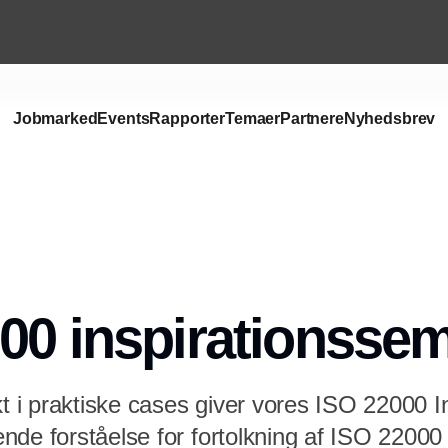
Jobmarked
Events
Rapporter
Temaer
Partnere
Nyhedsbrev
00 inspirationssem
i praktiske cases giver vores ISO 22000 I
nde forståelse for fortolkning af ISO 2200