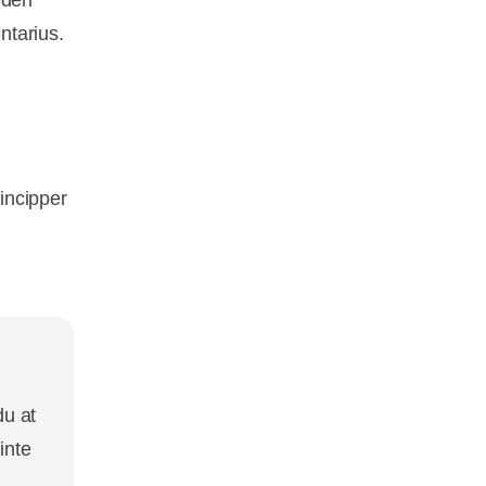
rden
ntarius.
incipper
du at
inte