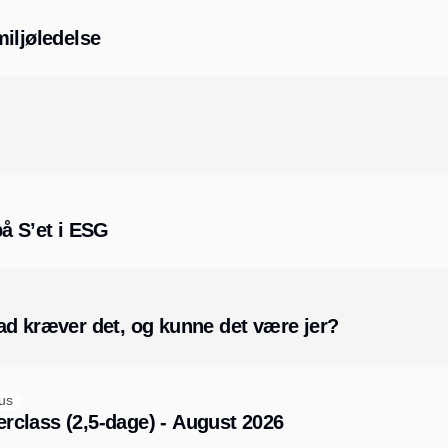
iljøledelse
å S’et i ESG
ad kræver det, og kunne det være jer?
us
erclass (2,5-dage) - August 2026