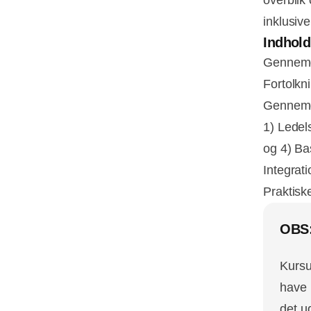
overblik
inklusiv
Indhold
Gennemg
Fortolkn
Gennemg
1) Ledel
og 4) B
Integrat
Praktisk
OBS
Kursu
have 
det u