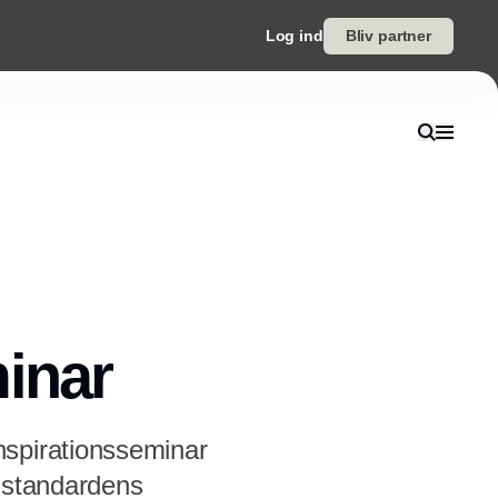
Log ind
Bliv partner
inar
nspirationsseminar
0 standardens