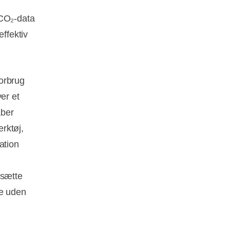
 CO₂‑data
effektiv
orbrug
er et
aber
ærktøj,
ation
msætte
ne uden