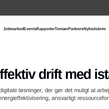
Jobmarked
Events
Rapporter
Temaer
Partnere
Nyhedsbrev
fektiv drift med is
digitale løsninger, der gør det muligt at arb
nergieffektivisering, ansvarligt ressourcef