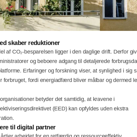
ed skaber reduktioner
el af CO₂‑besparelsen ligger i den daglige drift. Derfor giv
inistratorer og beboere adgang til detaljerede forbrugsda
platforme. Erfaringer og forskning viser, at synlighed i sig s
r forbruget, fordi energiadfærd bliver målbar og dermed le
gorganisationer betyder det samtidig, at kravene i
fektiviseringsdirektivet (EED) kan opfyldes uden ekstra
ration.
re til digital partner
i årtier arbejdet for en retfærdig og ressourceeffektiv