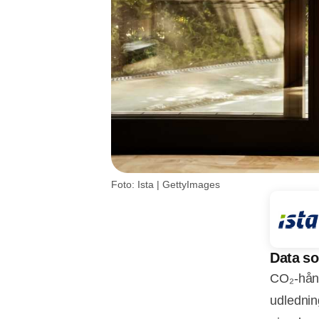
Foto: Ista | GettyImages
Data s
CO₂‑håndt
udlednin