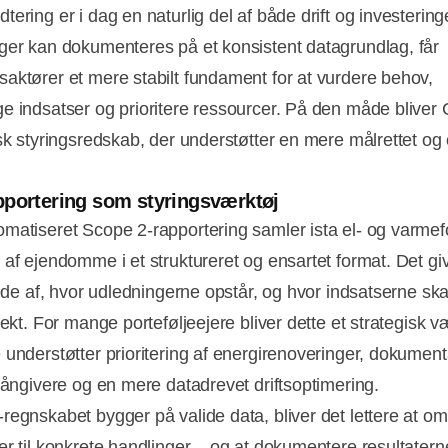
ering er i dag en naturlig del af både drift og investering
ger kan dokumenteres på et konsistent datagrundlag, får
aktører et mere stabilt fundament for at vurdere behov,
e indsatser og prioritere ressourcer. På den måde bliver
sk styringsredskab, der understøtter en mere målrettet og 
portering som styringsværktøj
matiseret Scope 2‑rapportering samler ista el‑ og varmef
 af ejendomme i et struktureret og ensartet format. Det giv
llede af, hvor udledningerne opstår, og hvor indsatserne sk
fekt. For mange porteføljeejere bliver dette et strategisk v
 understøtter prioritering af energirenoveringer, dokument
 långivere og en mere datadrevet driftsoptimering.
regnskabet bygger på valide data, bliver det lettere at o
er til konkrete handlinger – og at dokumentere resultater