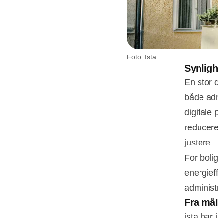
Foto: Ista
Synligh
En stor d
både adm
digitale 
reducere
justere.
For boli
energief
administ
Fra måle
ista har 