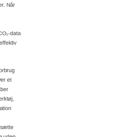
er. Når
 CO₂‑data
effektiv
orbrug
er et
aber
ærktøj,
ation
msætte
ne uden