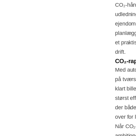
CO₂‑håndt
udlednin
ejendoms
planlægg
et prakti
drift.
CO₂‑rap
Med auto
på tværs
klart bi
størst ef
der både
over for
Når CO₂‑
ambition