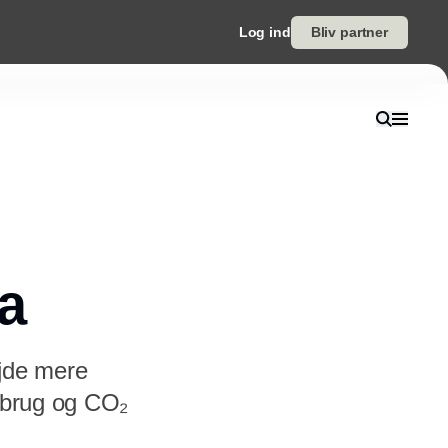
Log ind
Bliv partner
ta
ejde mere
orbrug og CO₂