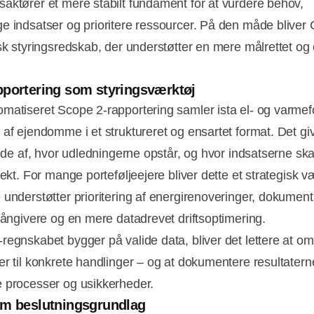
aktører et mere stabilt fundament for at vurdere behov,
e indsatser og prioritere ressourcer. På den måde bliver
sk styringsredskab, der understøtter en mere målrettet og 
portering som styringsværktøj
matiseret Scope 2‑rapportering samler ista el‑ og varmef
 af ejendomme i et struktureret og ensartet format. Det giv
llede af, hvor udledningerne opstår, og hvor indsatserne sk
fekt. For mange porteføljeejere bliver dette et strategisk v
 understøtter prioritering af energirenoveringer, dokument
 långivere og en mere datadrevet driftsoptimering.
regnskabet bygger på valide data, bliver det lettere at o
er til konkrete handlinger – og at dokumentere resultater
 processer og usikkerheder.
om beslutningsgrundlag