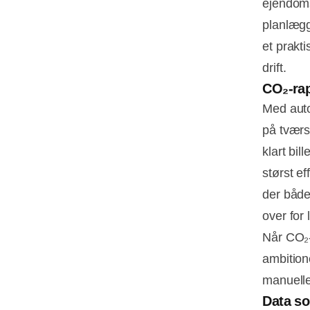
ejendoms
planlægg
et prakti
drift.
CO₂‑rap
Med auto
på tværs
klart bi
størst ef
der både
over for
Når CO₂‑
ambition
manuelle
Data s