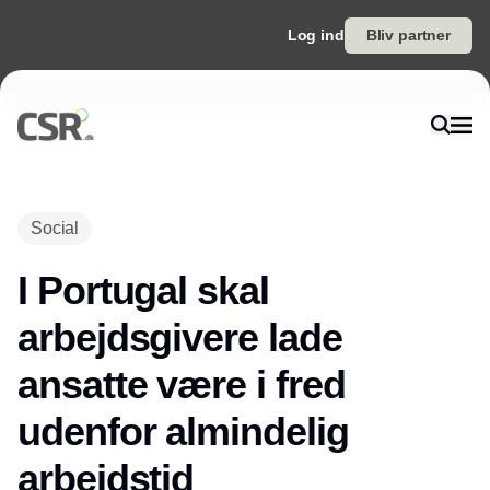
Log ind
Bliv partner
Annonce
Social
I Portugal skal
arbejdsgivere lade
ansatte være i fred
udenfor almindelig
arbejdstid