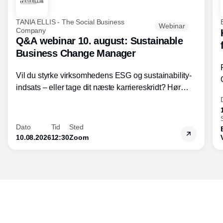
TANIA ELLIS - The Social Business
Webinar
Company
Q&A webinar 10. august: Sustainable
Business Change Manager
Vil du styrke virksomhedens ESG og sustainability-
indsats – eller tage dit næste karriereskridt? Hør
hvordan den praktiske SBCM-uddannelse med
certificering giver dig viden og handlekompetencer
inden for bæredygtig forretningsudvikling - så du
Dato
Tid
Sted
skaber værdi for både samfund og bundlinje.
10.08.2026
12:30
Zoom