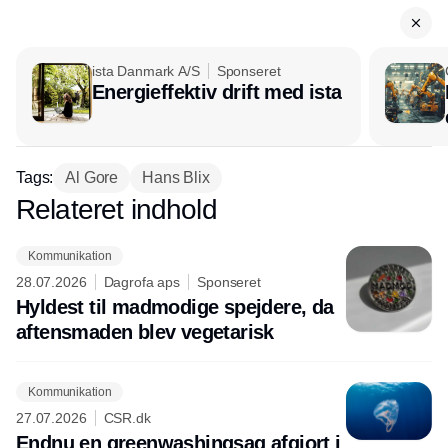
ista Danmark A/S
Sponseret
Energieffektiv drift med ista
Tags:
Al Gore
Hans Blix
Relateret indhold
Annonce
Kommunikation
28.07.2026
Dagrofa aps
Sponseret
Hyldest til madmodige spejdere, da
aftensmaden blev vegetarisk
Kommunikation
27.07.2026
CSR.dk
Endnu en greenwashingsag afgjort i