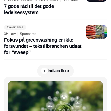
DNV Business Assurance Denmark
Sponseret
7 gode råd til det gode
ledelsessystem
Governance
3H Law
Sponseret
Fokus på greenwashing er ikke
forsvundet – tekstilbranchen udsat
for “sweep”
Indlæs flere
Annonce