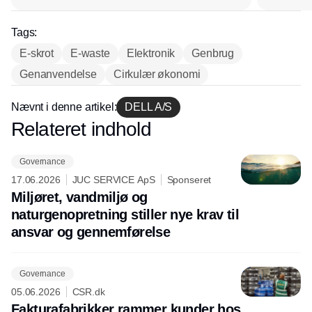
Tags:
E-skrot
E-waste
Elektronik
Genbrug
Genanvendelse
Cirkulær økonomi
Nævnt i denne artikel:
DELL A/S
Relateret indhold
Annonce
Governance
17.06.2026
JUC SERVICE ApS
Sponseret
Miljøret, vandmiljø og
naturgenopretning stiller nye krav til
ansvar og gennemførelse
Governance
05.06.2026
CSR.dk
Fakturafabrikker rammer kunder hos