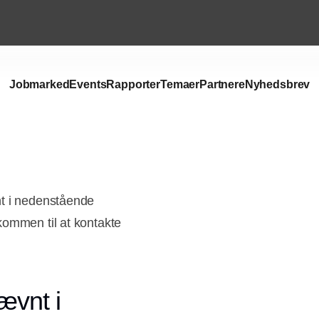
Jobmarked
Events
Rapporter
Temaer
Partnere
Nyhedsbrev
nt i nedenstående
kommen til at kontakte
ævnt i