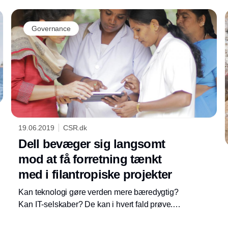
Technologies årlige Partner Summit. Prisen
kommer i kølvandet på de to virksomheders
Governance
fælles fokus på bæredygtighed, der også blev
markeret i begyndelsen af året, da Atea
indtrådte i Dell Technologies’ Sustainability
Advisory Board.
19.06.2019
CSR.dk
Dell bevæger sig langsomt
mod at få forretning tænkt
med i filantropiske projekter
Kan teknologi gøre verden mere bæredygtig?
Kan IT-selskaber? De kan i hvert fald prøve.
Det gør Dell i bl.a. Indien.