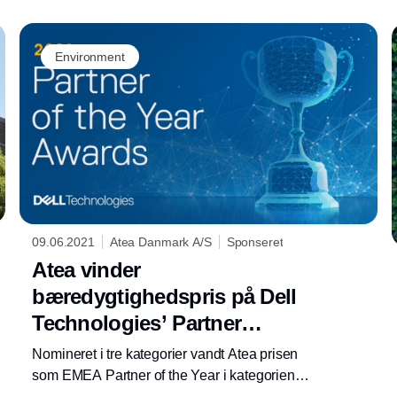
Environment
09.06.2021
Atea Danmark A/S
Sponseret
Atea vinder
bæredygtighedspris på Dell
Technologies’ Partner
Summit
Nomineret i tre kategorier vandt Atea prisen
som EMEA Partner of the Year i kategorien
Excellence in Social Impact ved Dell