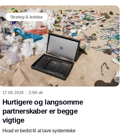
working towards this goal, we will get there.
Strategi & ledelse
17.06.2019
CSR.dk
Hurtigere og langsomme
partnerskaber er begge
vigtige
Hvad er bedst til at lave systemiske