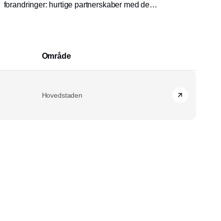
forandringer: hurtige partnerskaber med dem,
der i forvejen løber forrest eller de
langsommere, hvor man har alle med, høj
som lav? Louise Koch fra Dell Technology
deler sine erfaringer fra IT-branchen.
Område
Hovedstaden