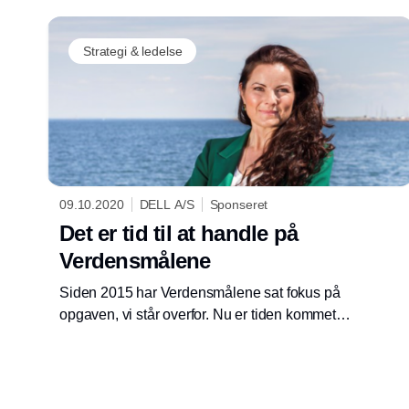
databeskyttelsesløsninger kan klare det
voksende pres fra cybertrusler. Hele 82 pct. af
Strategi & ledelse
de adspurgte virksomheder fortæller nemlig,
at de er bekymrede over deres nuværende
databeskyttelse, og 62 pct. frygter, at de ikke
er i stand til at håndtere et cyberangreb.
Samtidig er virksomhedernes samlede
datamængder tidoblet siden 2016, hvilket
stiller yderligere krav til databehandlingen.
09.10.2020
DELL A/S
Sponseret
Det er tid til at handle på
Verdensmålene
Siden 2015 har Verdensmålene sat fokus på
opgaven, vi står overfor. Nu er tiden kommet til
handlinger. Her kan digitalisering og nye
teknologier bidrage til at skabe bæredygtige
samfund.