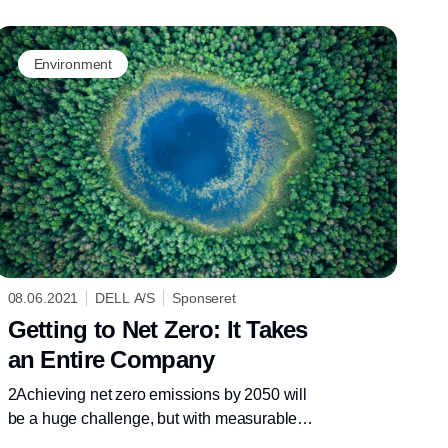
Environment
08.06.2021
DELL A/S
Sponseret
Getting to Net Zero: It Takes
an Entire Company
2Achieving net zero emissions by 2050 will
be a huge challenge, but with measurable
actions and talented, innovative people