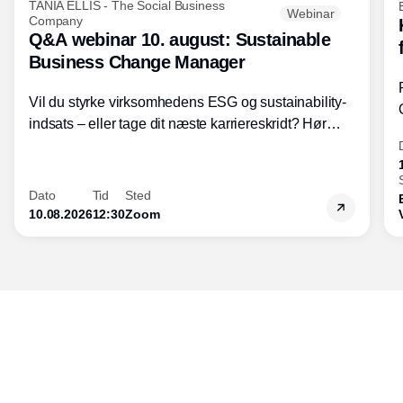
TANIA ELLIS - The Social Business
Webinar
Company
Q&A webinar 10. august: Sustainable
Business Change Manager
Vil du styrke virksomhedens ESG og sustainability-
indsats – eller tage dit næste karriereskridt? Hør
hvordan den praktiske SBCM-uddannelse med
certificering giver dig viden og handlekompetencer
inden for bæredygtig forretningsudvikling - så du
Dato
Tid
Sted
skaber værdi for både samfund og bundlinje.
10.08.2026
12:30
Zoom
Udgiver