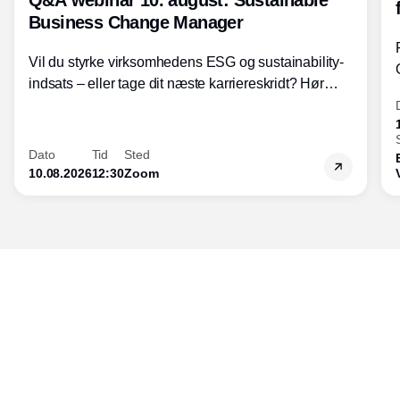
Q&A webinar 10. august: Sustainable
Business Change Manager
Vil du styrke virksomhedens ESG og sustainability-
indsats – eller tage dit næste karriereskridt? Hør
hvordan den praktiske SBCM-uddannelse med
certificering giver dig viden og handlekompetencer
inden for bæredygtig forretningsudvikling - så du
Dato
Tid
Sted
skaber værdi for både samfund og bundlinje.
10.08.2026
12:30
Zoom
Udgiver
Horisont Gruppen a/s