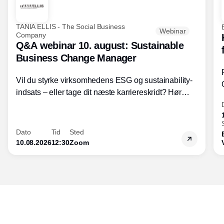
TANIA ELLIS - The Social Business
Webinar
Company
Q&A webinar 10. august: Sustainable
Business Change Manager
Vil du styrke virksomhedens ESG og sustainability-
indsats – eller tage dit næste karriereskridt? Hør
hvordan den praktiske SBCM-uddannelse med
certificering giver dig viden og handlekompetencer
inden for bæredygtig forretningsudvikling - så du
Dato
Tid
Sted
skaber værdi for både samfund og bundlinje.
10.08.2026
12:30
Zoom