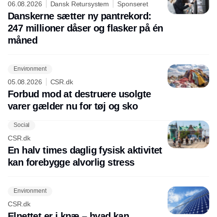
06.08.2026
Dansk Retursystem
Sponseret
Danskerne sætter ny pantrekord:
247 millioner dåser og flasker på én
måned
Environment
05.08.2026
CSR.dk
Forbud mod at destruere usolgte
varer gælder nu for tøj og sko
Social
CSR.dk
En halv times daglig fysisk aktivitet
kan forebygge alvorlig stress
Environment
CSR.dk
Elnettet er i knæ – hvad kan