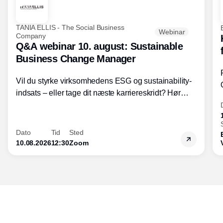
TANIA ELLIS - The Social Business
Webinar
Company
Q&A webinar 10. august: Sustainable
Business Change Manager
Vil du styrke virksomhedens ESG og sustainability-
indsats – eller tage dit næste karriereskridt? Hør
hvordan den praktiske SBCM-uddannelse med
certificering giver dig viden og handlekompetencer
inden for bæredygtig forretningsudvikling - så du
Dato
Tid
Sted
skaber værdi for både samfund og bundlinje.
10.08.2026
12:30
Zoom