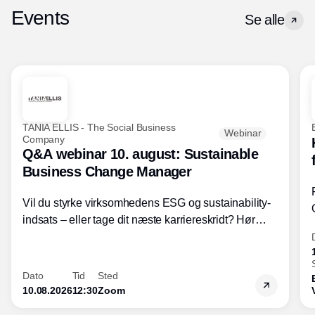
Events
Se alle
TANIA ELLIS - The Social Business
Webinar
Company
Q&A webinar 10. august: Sustainable
Business Change Manager
Vil du styrke virksomhedens ESG og sustainability-
indsats – eller tage dit næste karriereskridt? Hør
hvordan den praktiske SBCM-uddannelse med
certificering giver dig viden og handlekompetencer
inden for bæredygtig forretningsudvikling - så du
Dato
Tid
Sted
skaber værdi for både samfund og bundlinje.
10.08.2026
12:30
Zoom