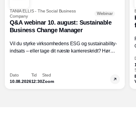
TANIA ELLIS - The Social Business
Webinar
Company
Q&A webinar 10. august: Sustainable
Business Change Manager
Vil du styrke virksomhedens ESG og sustainability-
indsats – eller tage dit næste karriereskridt? Hør
hvordan den praktiske SBCM-uddannelse med
certificering giver dig viden og handlekompetencer
inden for bæredygtig forretningsudvikling - så du
Dato
Tid
Sted
skaber værdi for både samfund og bundlinje.
10.08.2026
12:30
Zoom