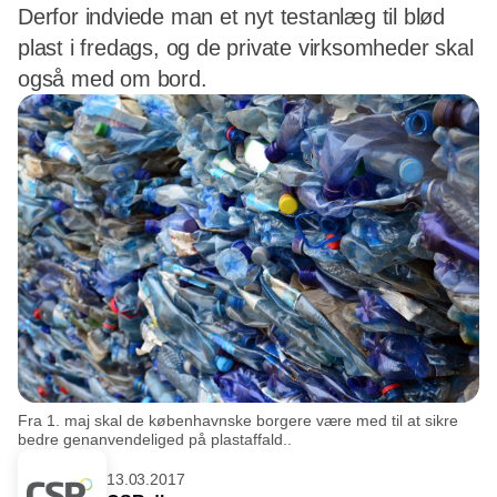
Derfor indviede man et nyt testanlæg til blød
plast i fredags, og de private virksomheder skal
også med om bord.
Fra 1. maj skal de københavnske borgere være med til at sikre
bedre genanvendeliged på plastaffald..
13.03.2017