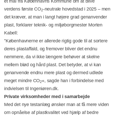
et mål fra Københavns Kommune om at blive
verdens første CO
-neutrale hovedstad i 2025 – men
2
det kræver, at man i langt højere grad genanvender
plast, forklarer teknik- og miljøborgmester Morten
Kabell:
”Københavnerne er allerede rigtig gode til at sortere
deres plastaffald, og fremover bliver det endnu
nemmere, da vi ikke længere behøver at skelne
mellem blød og hård plast. Det betyder, at vi kan
genanvende endnu mere plast og dermed udlede
meget mindre CO
«, sagde han i forbindelse med
2
indvielsen til Ingeniøren.dk.
Private virksomheder med i samarbejde
Med det nye testanlæg ønsker man at få mere viden
om opnåelse af plastkvalitet ved hjælp af bedre