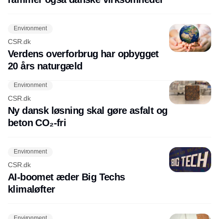
Environment
CSR.dk
Verdens overforbrug har opbygget
20 års naturgæld
Environment
CSR.dk
Ny dansk løsning skal gøre asfalt og
beton CO₂-fri
Environment
CSR.dk
AI-boomet æder Big Techs
klimaløfter
Environment