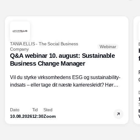
TANIA ELLIS - The Social Business
Webinar
Company
Q&A webinar 10. august: Sustainable
Business Change Manager
Vil du styrke virksomhedens ESG og sustainability-
indsats – eller tage dit næste karriereskridt? Hør
hvordan den praktiske SBCM-uddannelse med
certificering giver dig viden og handlekompetencer
inden for bæredygtig forretningsudvikling - så du
Dato
Tid
Sted
skaber værdi for både samfund og bundlinje.
10.08.2026
12:30
Zoom