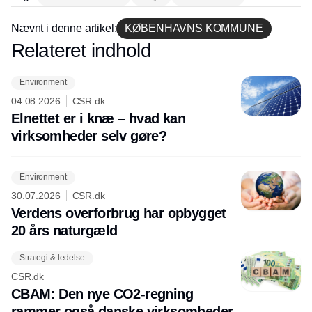
Nævnt i denne artikel:
KØBENHAVNS KOMMUNE
Relateret indhold
Annonce
Environment
04.08.2026
CSR.dk
Elnettet er i knæ – hvad kan
virksomheder selv gøre?
Environment
30.07.2026
CSR.dk
Verdens overforbrug har opbygget
20 års naturgæld
Strategi & ledelse
CSR.dk
CBAM: Den nye CO2-regning
rammer også danske virksomheder