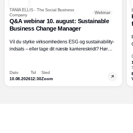
TANIA ELLIS - The Social Business
Webinar
Company
Q&A webinar 10. august: Sustainable
Business Change Manager
Vil du styrke virksomhedens ESG og sustainability-
indsats – eller tage dit næste karriereskridt? Hør
hvordan den praktiske SBCM-uddannelse med
certificering giver dig viden og handlekompetencer
inden for bæredygtig forretningsudvikling - så du
Dato
Tid
Sted
skaber værdi for både samfund og bundlinje.
10.08.2026
12:30
Zoom