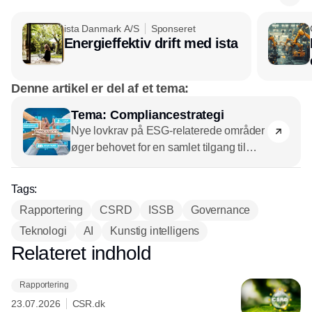
ista Danmark A/S
Sponseret
Energieffektiv drift med ista
Denne artikel er del af et tema:
Tema: Compliancestrategi
Nye lovkrav på ESG-relaterede områder
øger behovet for en samlet tilgang til
ESG-compliance markant. Det handler
om organisering, samarbejde og
Tags:
ansvarsfordeling - og om forandring. For
Rapportering
CSRD
ISSB
Governance
hvordan kommer indsigterne fra
Teknologi
compliance-indsatsen til at påvirke
AI
Kunstig intelligens
virksomhedernes strategi?
CSR.dk
Relateret indhold
Annonce
undersøger.
Rapportering
23.07.2026
CSR.dk