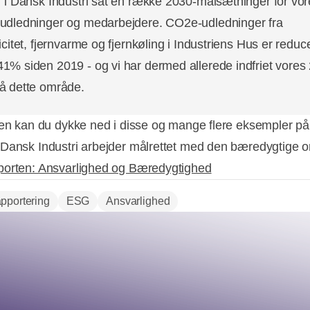
r i Dansk Industri sat en række 2030-målsætninger for vo
udledninger og medarbejdere. CO2e-udledninger fra
icitet, fjernvarme og fjernkøling i Industriens Hus er reduc
1% siden 2019 - og vi har dermed allerede indfriet vores
å dette område.
ten kan du dykke ned i disse og mange flere eksempler på
Dansk Industri arbejder målrettet med den bæredygtige om
orten: Ansvarlighed og Bæredygtighed
pportering
ESG
Ansvarlighed