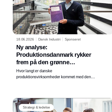
18.06.2026
Dansk Industri
Sponseret
Ny analyse:
Produktionsdanmark rykker
frem på den grønne
omstilling – men der er
Hvor langt er danske
stadig uudnyttet potentiale
produktionsvirksomheder kommet med den
grønne omstilling, og hvad skal der til for at
holde tempoet oppe? Det er nogle af de
spørgsmål, som den netop udkomne analyse
Klimastatus i danske
produktionsvirksomheder 2026 giver svar på.
Strategi & ledelse