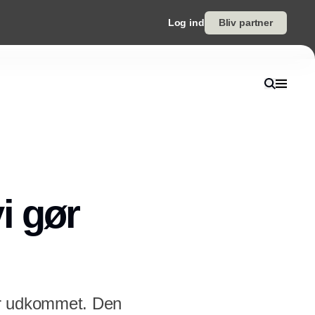
Log ind
Bliv partner
i gør
er udkommet. Den