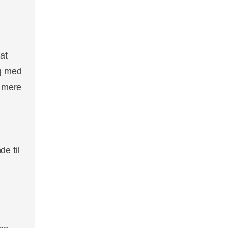
at
Og med
t mere
de til