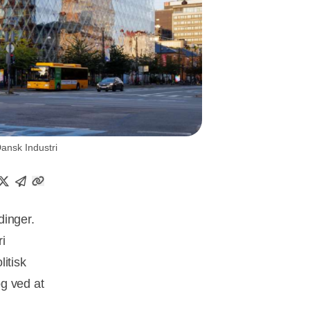
ansk Industri
dinger.
ri
itisk
g ved at