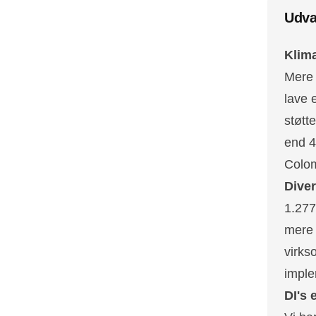
Udva
Klim
Mere 
lave 
støtt
end 4
Colom
Diver
1.277 
mere 
virks
imple
DI's 