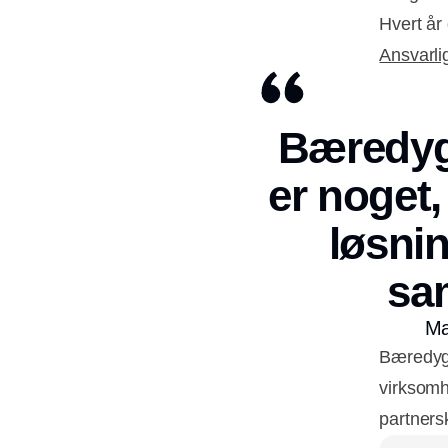
Hvert år
Ansvarl
Bæredygt
er noget,
løsnin
sam
Ma
Bæredygt
virksomh
partners