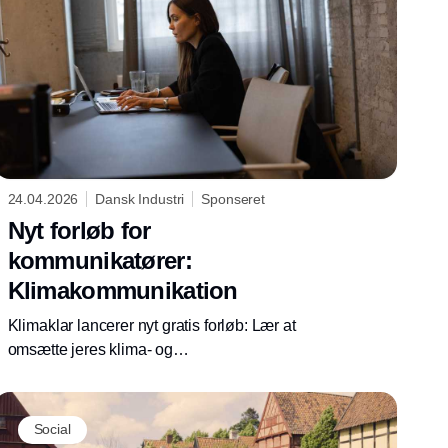
24.04.2026
Dansk Industri
Sponseret
Nyt forløb for
kommunikatører:
Klimakommunikation
Klimaklar lancerer nyt gratis forløb: Lær at
omsætte jeres klima- og
bæredygtighedsarbejde til kommunikation,
der skaber værdi for virksomheden – og forstå,
hvad der skal til for at undgå greenwashing.
Social