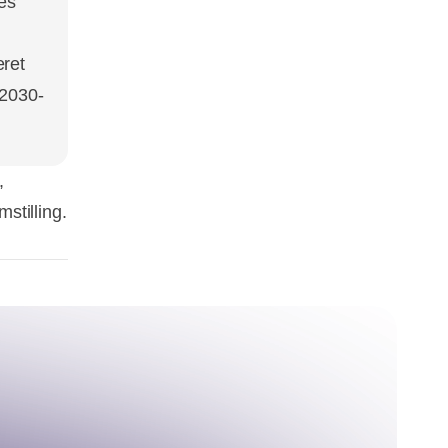
res
eret
 2030-
,
stilling.