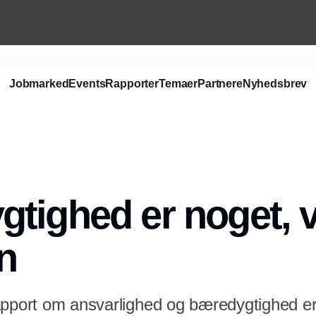
Jobmarked
Events
Rapporter
Temaer
Partnere
Nyhedsbrev
tighed er noget, v
n
rapport om ansvarlighed og bæredygtighed 