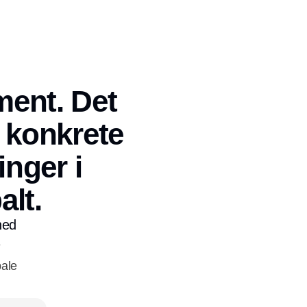
ment. Det
r konkrete
inger i
alt.
hed
e
bale