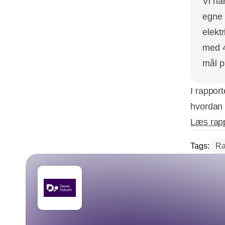
Vi ha
egne 
elektr
med 4
mål p
I rappor
hvordan 
Læs rapp
Tags:
Ra