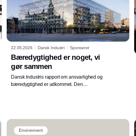
22.05.2026
Dansk Industri
Sponseret
Bæredygtighed er noget, vi
gør sammen
Dansk Industris rapport om ansvarlighed og
bæredygtighed er udkommet. Den
dokumenterer DI's arbejde med den
bæredygtige omstilling - sammen med danske
virksomheder og globale partnere samt i egen
drift.
Environment