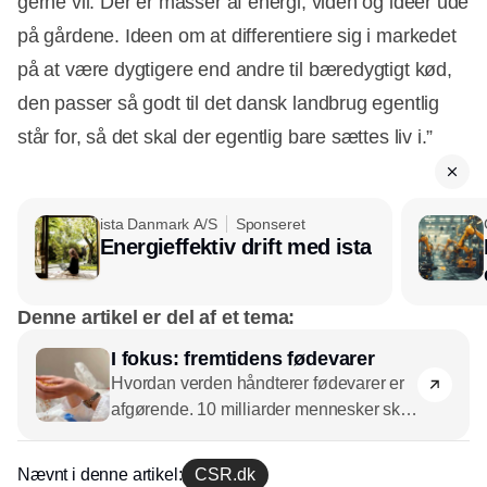
gerne vil. Der er masser af energi, viden og ideer ude
på gårdene. Ideen om at differentiere sig i markedet
på at være dygtigere end andre til bæredygtigt kød,
den passer så godt til det dansk landbrug egentlig
står for, så det skal der egentlig bare sættes liv i.”
ista Danmark A/S
Sponseret
Energieffektiv drift med ista
Denne artikel er del af et tema:
I fokus: fremtidens fødevarer
Hvordan verden håndterer fødevarer er
afgørende. 10 milliarder mennesker skal
i 2050 have noget at spise – hvad skal
det være, og hvordan kan det
Nævnt i denne artikel:
CSR.dk