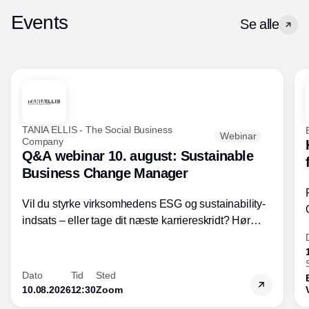
Events
Se alle
TANIA ELLIS - The Social Business
Webinar
Company
Q&A webinar 10. august: Sustainable
Business Change Manager
Vil du styrke virksomhedens ESG og sustainability-
indsats – eller tage dit næste karriereskridt? Hør
hvordan den praktiske SBCM-uddannelse med
certificering giver dig viden og handlekompetencer
inden for bæredygtig forretningsudvikling - så du
Dato
Tid
Sted
skaber værdi for både samfund og bundlinje.
10.08.2026
12:30
Zoom