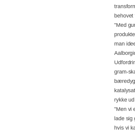
transfor
behovet 
”Med gum
produkte
man ideel
Aalborgi
Udfordri
gram-skal
bæredygt
katalysat
rykke ud
”Men vi 
lade sig 
hvis vi 