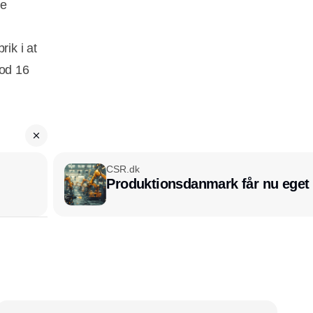
se
ik i at
mod 16
CSR.dk
Produktionsdanmark får nu eget