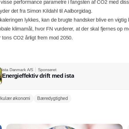
 visse performance parametre i fangsten af CO2 med dis
 lyder det fra Simon Kildahl til Aalborgidag.
aleringen lykkes, kan de brugte handsker blive en vigtig br
obale klimamål, hvor FN vurderer, at der skal fjernes op 
er tons CO2 årligt frem mod 2050.
ista Danmark A/S
Sponseret
Energieffektiv drift med ista
rkulær økonomi
Bæredygtighed
Annonce