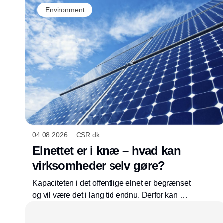
Environment
04.08.2026
CSR.dk
Elnettet er i knæ – hvad kan
virksomheder selv gøre?
Kapaciteten i det offentlige elnet er begrænset
og vil være det i lang tid endnu. Derfor kan det
være en god idé at reducere sin afhængighed
af elnettet. For eksempel med solceller og en