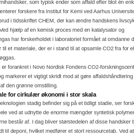
mmihandsker, som typisk ender som affald efter blot én enk
nterer forskere fra Institut for Kemi ved Aarhus Universit
ud i tidsskriftet CHEM, der kan ændre handskens livscy
. Ved hjælp af en kemisk proces med en katalysator og
gas har forskerholdet i laboratoriet formået at omdanne 
til et materiale, der er i stand til at opsamle CO2 fra for
røggas.
t er forankret i Novo Nordisk Fondens CO2-forskningscent
 markerer et vigtigt skridt mod at gøre affaldshåndtering t
 af den grønne omstilling.
Annonce
ale for cirkulær økonomi i stor skala
knologien stadig befinder sig på et tidligt stadie, ser for
rdele ved at udnytte de enorme mængder syntetisk polyme
ne består af. I dag bliver størstedelen af disse handsker
dt til deponi, hvilket medfører et stort ressourcetab. Ved at