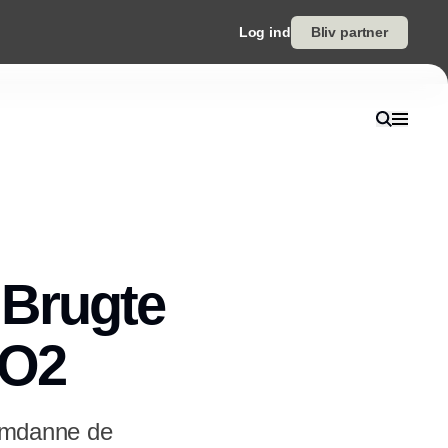
Log ind
Bliv partner
: Brugte
CO2
 omdanne de