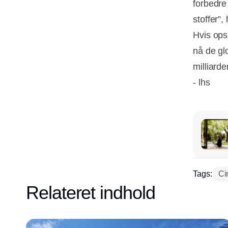
forbedre
stoffer”,
Hvis opsk
nå de gl
milliard
- lhs
Tags:
Ci
Relateret indhold