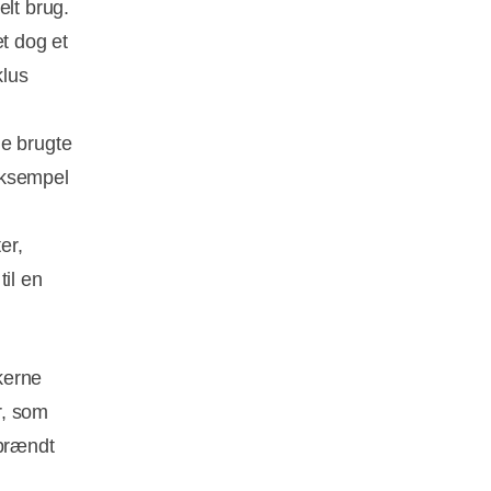
elt brug.
et dog et
klus
de brugte
 eksempel
er,
il en
skerne
r, som
 brændt