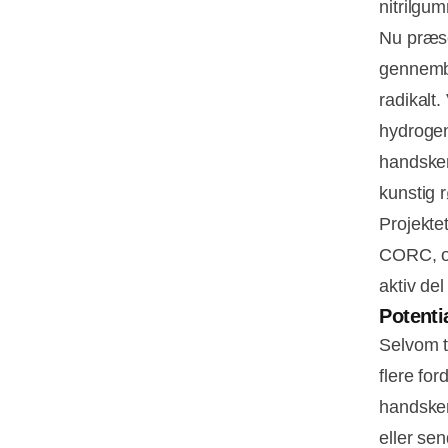
nitrilgu
Nu præse
gennembr
radikalt
hydrogen
handsker 
kunstig 
Projekte
CORC, og
aktiv del
Potenti
Selvom te
flere fo
handsker
eller sen