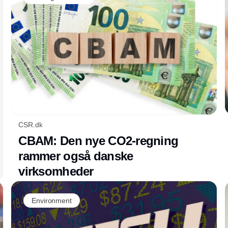
aftryk på naturen, og derfor opfordrer WWF
regeringen til at inkludere et mål om at
reducere det danske fodaftryk i den
kommende natur- og biodiversitetslov.
CSR.dk
CBAM: Den nye CO2-regning
rammer også danske
virksomheder
Environment