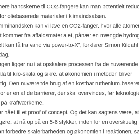
mere handskerne til CO2-fangere kan man potentielt redu
for oliebaserede materialer i klimaindsatsen.
mihandsken kan vi lave en CO2-fanger, hvor alle atomer
t kommer fra affaldsmaterialet, pånær en mængde hydro
t kan få fra vand via power-to-X”, forklarer Simon Kildahl t
dag.
ngen ligger nu i at opskalere processen fra de nuværende 
a til kilo-skala og sikre, at økonomien i metoden bliver
ig. Den nuværende brug af en kostbar ruthenium-basere
or er en af de barrierer, der skal overvindes, før teknolog
 på kraftværkerne.
er nået til et proof of concept. Og det kan sagtens være, a
gøre, at nå op på en 5-6 stykker, inden for en overskuelig 
kan forbedre skalerbarheden og økonomien i reaktionen, s