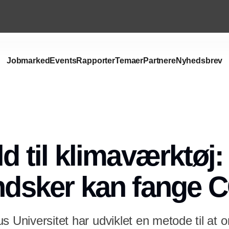
Jobmarked
Events
Rapporter
Temaer
Partnere
Nyhedsbrev
Annonce
ld til klimaværktøj
andsker kan fange 
s Universitet har udviklet en metode til at