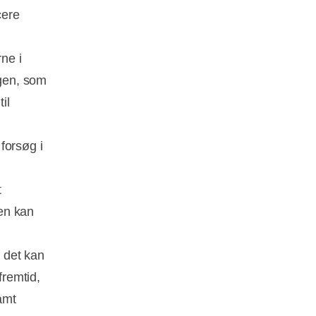
cere
ne i
gen, som
il
forsøg i
t
ien kan
t det kan
fremtid,
amt