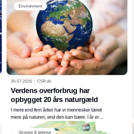
Environment
30.07.2026
CSR.dk
Verdens overforbrug har
opbygget 20 års naturgæld
I mere end fem årtier har vi mennesker tæret
mere på naturen, end den kan bære. I år er
naturens ressourcer opbrugt for i år allerede
30. juli. Danmark har ét af verdens højeste
Strategi & ledelse