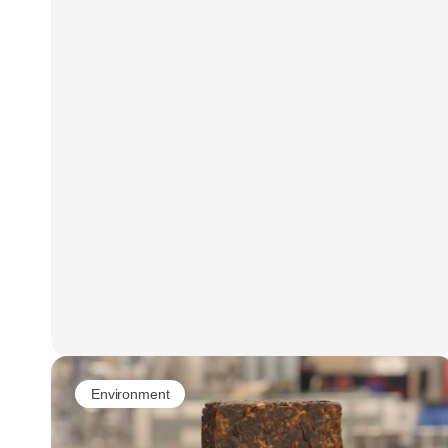
batteriløsning, der også vil hjælpe den grønne
omstilling.
Environment