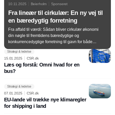
10.11.2025
Beierholm
Sponseret
Fra lineær til cirkulær: En ny vej til
en bæredygtig forretning
Fra affald til værdi: Sådan bliver cirkulær økonomi
din nøgle til fremtidens bæredygtige og
konkurrencedygtige forretning til gavn for både
klimaet og bundlinjen.
Strategi & ledelse
15.01.2025
CSR.dk
Læs og forstå: Omni hvad for en
bus?
Strategi & ledelse
07.01.2025
CSR.dk
EU-lande vil trække nye klimaregler
for shipping i land