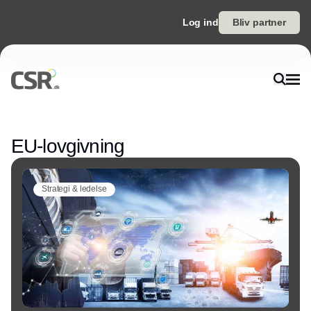
Log ind
Bliv partner
Annonce
EU-lovgivning
Strategi & ledelse