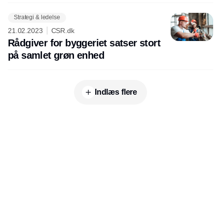
Strategi & ledelse
21.02.2023
CSR.dk
Rådgiver for byggeriet satser stort
på samlet grøn enhed
Indlæs flere
Annonce
Udgiver
Horisont Gruppen a/s
Strandlodsvej 44
2300 København S
Telefon:
53506060