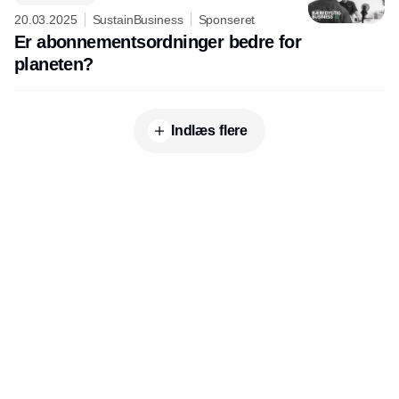
20.03.2025
SustainBusiness
Sponseret
Er abonnementsordninger bedre for
planeten?
Indlæs flere
Udgiver
Horisont Gruppen a/s
Strandlodsvej 44
2300 København S
Telefon:
53506060
www.horisontgruppen.dk