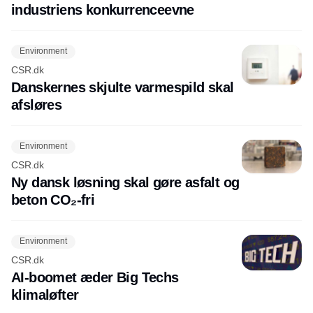
industriens konkurrenceevne
Environment
CSR.dk
Danskernes skjulte varmespild skal
afsløres
Environment
CSR.dk
Ny dansk løsning skal gøre asfalt og
beton CO₂-fri
Environment
CSR.dk
AI-boomet æder Big Techs
klimaløfter