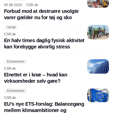
05.08.2026
CSR.dk
Forbud mod at destruere usolgte
varer gælder nu for tøj og sko
Social
CSR.dk
En halv times daglig fysisk aktivitet
kan forebygge alvorlig stress
Environment
CSR.dk
Elnettet er i knæ – hvad kan
virksomheder selv gøre?
Environment
CSR.dk
EU's nye ETS-forslag: Balancegang
mellem klimaambitioner og