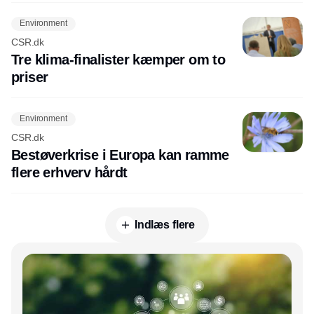
Environment
CSR.dk
Tre klima-finalister kæmper om to
priser
Environment
CSR.dk
Bestøverkrise i Europa kan ramme
flere erhverv hårdt
Indlæs flere
Annonce