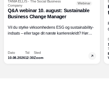
TANIA ELLIS - The Social Business
Webinar
Company
Q&A webinar 10. august: Sustainable
Business Change Manager
Vil du styrke virksomhedens ESG og sustainability-
indsats – eller tage dit næste karriereskridt? Hør
hvordan den praktiske SBCM-uddannelse med
certificering giver dig viden og handlekompetencer
inden for bæredygtig forretningsudvikling - så du
Dato
Tid
Sted
skaber værdi for både samfund og bundlinje.
10.08.2026
12:30
Zoom
Udgiver