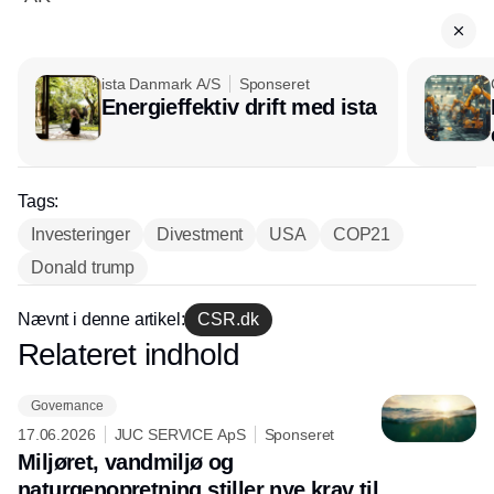
ista Danmark A/S
Sponseret
Energieffektiv drift med ista
Tags:
Investeringer
Divestment
USA
COP21
Donald trump
Nævnt i denne artikel:
CSR.dk
Relateret indhold
Annonce
Governance
17.06.2026
JUC SERVICE ApS
Sponseret
Miljøret, vandmiljø og
naturgenopretning stiller nye krav til