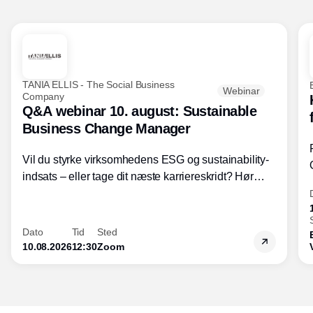
TANIA ELLIS - The Social Business
Webinar
Company
Q&A webinar 10. august: Sustainable
Business Change Manager
Vil du styrke virksomhedens ESG og sustainability-
indsats – eller tage dit næste karriereskridt? Hør
hvordan den praktiske SBCM-uddannelse med
certificering giver dig viden og handlekompetencer
inden for bæredygtig forretningsudvikling - så du
Dato
Tid
Sted
skaber værdi for både samfund og bundlinje.
10.08.2026
12:30
Zoom