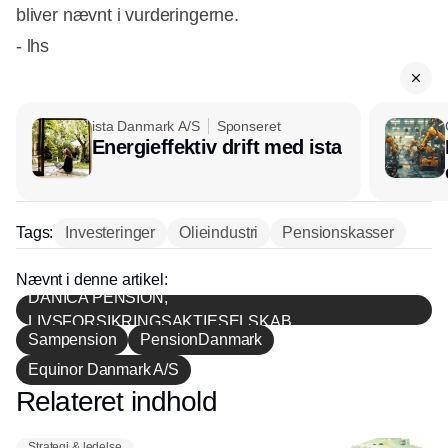
bliver nævnt i vurderingerne.
- lhs
ista Danmark A/S
Sponseret
Energieffektiv drift med ista
Tags:
Investeringer
Olieindustri
Pensionskasser
Nævnt i denne artikel:
DANICA PENSION,
LIVSFORSIKRINGSAKTIESELSKAB
Sampension
PensionDanmark
Equinor Danmark A/S
Relateret indhold
Annonce
Strategi & ledelse