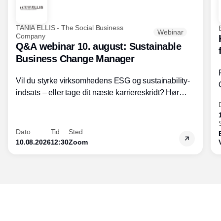
TANIA ELLIS - The Social Business
Webinar
Company
Q&A webinar 10. august: Sustainable
Business Change Manager
Vil du styrke virksomhedens ESG og sustainability-
indsats – eller tage dit næste karriereskridt? Hør
hvordan den praktiske SBCM-uddannelse med
certificering giver dig viden og handlekompetencer
inden for bæredygtig forretningsudvikling - så du
Dato
Tid
Sted
skaber værdi for både samfund og bundlinje.
10.08.2026
12:30
Zoom