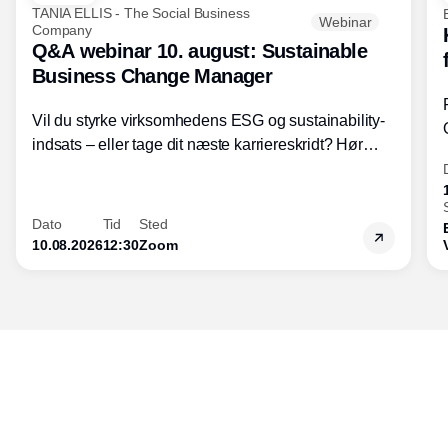
TANIA ELLIS - The Social Business
Webinar
Company
Q&A webinar 10. august: Sustainable
Business Change Manager
Vil du styrke virksomhedens ESG og sustainability-
indsats – eller tage dit næste karriereskridt? Hør
hvordan den praktiske SBCM-uddannelse med
certificering giver dig viden og handlekompetencer
inden for bæredygtig forretningsudvikling - så du
Dato
Tid
Sted
skaber værdi for både samfund og bundlinje.
10.08.2026
12:30
Zoom