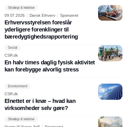
Strategi & ledelse
09.07.2026
Dansk Erhverv
Sponseret
Erhvervsstyrelsen foreslår
yderligere forenklinger til
bæredygtighedsrapportering
Social
CSR.dk
En halv times daglig fysisk aktivitet
kan forebygge alvorlig stress
Environment
CSR.dk
Elnettet er i knæ – hvad kan
virksomheder selv gøre?
Strategi & ledelse
Vugge til Vugge ApS
Sponseret