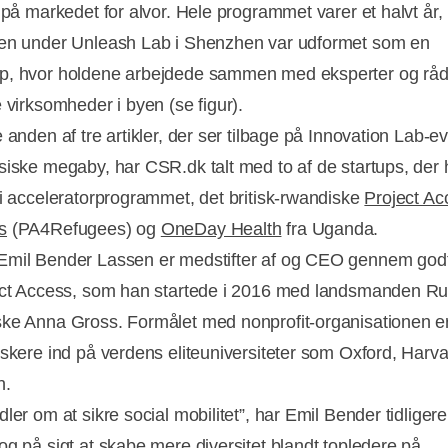
e på markedet for alvor. Hele programmet varer et halvt år,
en under Unleash Lab i Shenzhen var udformet som en
, hvor holdene arbejdede sammen med eksperter og råd
 virksomheder i byen (se figur).
 anden af tre artikler, der ser tilbage på Innovation Lab-e
siske megaby, har CSR.dk talt med to af de startups, der 
 i acceleratorprogrammet, det britisk-rwandiske
Project Ac
s
(PA4Refugees) og
OneDay Health
fra Uganda.
mil Bender Lassen er medstifter af og CEO gennem godt
ect Access, som han startede i 2016 med landsmanden Ru
ke Anna Gross. Formålet med nonprofit-organisationen er
nskere ind på verdens eliteuniversiteter som Oxford, Harv
n.
ler om at sikre social mobilitet”, har Emil Bender tidliger
 og på sigt at skabe mere diversitet blandt topledere på