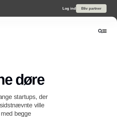
Log ind
Bliv partner
ne døre
nge startups, der
sidstnævnte ville
lt med begge