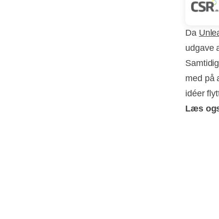
Da
Unle
udgave 
Samtidig
med på a
idéer fly
Læs og