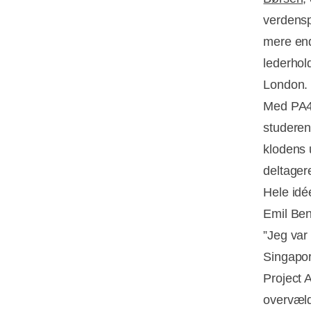
verdensp
mere end 
lederhold
London.
Med PA4R
studeren
klodens 
deltager
Hele idé
Emil Ben
”Jeg var
Singapor
Project A
overvæld