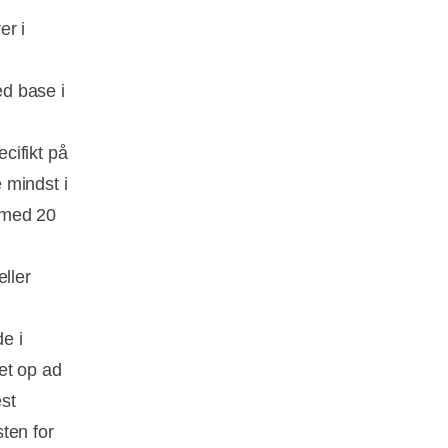
er i
ed base i
cifikt på
 mindst i
b med 20
ller
e i
æt op ad
est
ten for