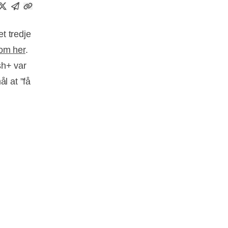
et tredje
 om her
.
sh+ var
l at ”få