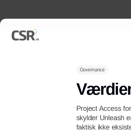
Governance
Værdien
Project Access fo
skylder Unleash en
faktisk ikke eksis