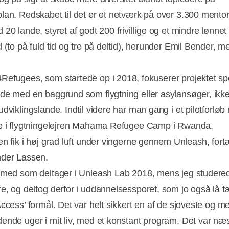
lan. Redskabet til det er et netværk på over 3.300 mentor
20 lande, styret af godt 200 frivillige og et mindre lønnet
 (to på fuld tid og tre på deltid), herunder Emil Bender, m
efugees, som startede op i 2018, fokuserer projektet spe
de med en baggrund som flygtning eller asylansøger, ikke
udviklingslande. Indtil videre har man gang i et pilotforlø
e i flygtningelejren Mahama Refugee Camp i Rwanda.
en fik i høj grad luft under vingerne gennem Unleash, fortæ
der Lassen.
 med som deltager i Unleash Lab 2018, mens jeg studered
e, og deltog derfor i uddannelsessporet, som jo også lå t
ccess’ formål. Det var helt sikkert en af de sjoveste og m
ende uger i mit liv, med et konstant program. Det var næs