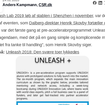
Anders Kampmann,
CSR.dk
ash Lab 2019 løb af stablen i Shenzhen i november
, var d
af eventen, som
Dalberg-direktør Henrik Skovby fortæller
 var det første gang at pre-acceleratorprogrammet Unlea
gendaen, med det på en gang simple og komplicerede må
ttet fra tanke til handling”, som Henrik Skovby siger.
så:
Unleash 2018: Den svære toer lykkedes
Annonce