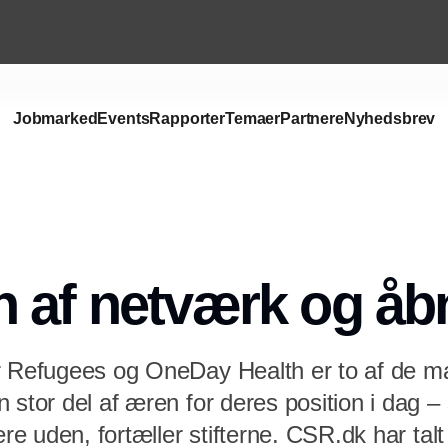
Jobmarked
Events
Rapporter
Temaer
Partnere
Nyhedsbrev
Annonce
 af netværk og åb
r Refugees og OneDay Health er to af de ma
 stor del af æren for deres position i dag – 
tere uden, fortæller stifterne. CSR.dk har ta