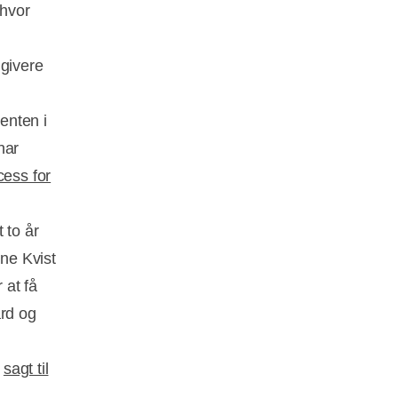
 hvor
givere
venten i
har
cess for
 to år
ne Kvist
 at få
ard og
e
sagt til