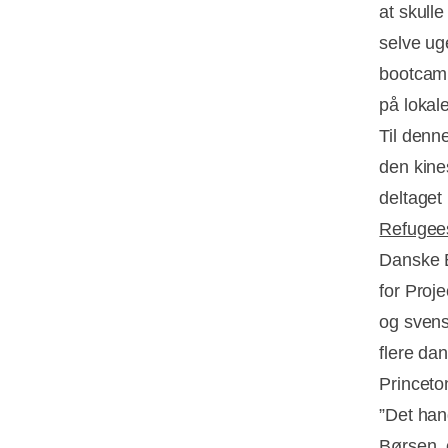
at skull
selve ug
bootcamp
på lokale
Til denne
den kine
deltaget
Refugee
Danske E
for Proj
og svens
flere da
Princeto
”Det hand
Børsen
,