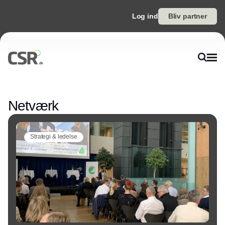
Log ind
Bliv partner
Annonce
Netværk
Strategi & ledelse