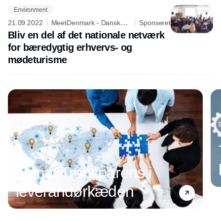
Environment
21.09.2022
MeetDenmark - Dansk
Sponseret
Erhvervs- og Mødeturisme
Bliv en del af det nationale netværk
for bæredygtig erhvervs- og
mødeturisme
Tema: Transparens i
leverandørkæden