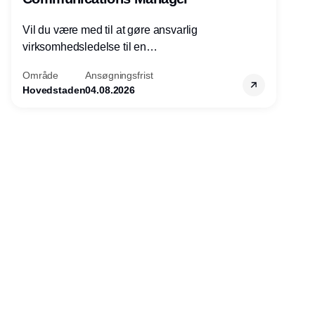
Vil du være med til at gøre ansvarlig
virksomhedsledelse til en
konkurrencefordel for danske
Område
Ansøgningsfrist
virksomheder?
Hovedstaden
04.08.2026
Annonce
Udgiver
Horisont Gruppen a/s
Strandlodsvej 44
2300 København S
Telefon:
53506060
www.horisontgruppen.dk