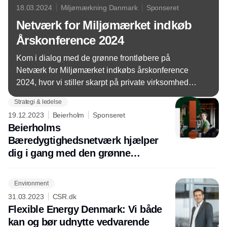
18.03.2024
Miljømærkning Danmark
Sponseret
Netværk for Miljømærket indkøb
Årskonference 2024
Kom i dialog med de grønne frontløbere på
Netværk for Miljømærket indkøbs årskonference
2024, hvor vi stiller skarpt på private virksomheders
mulighed for at drive den grønne omstilling gennem
Strategi & ledelse
mere bæredygtige indkøb.
19.12.2023
Beierholm
Sponseret
Beierholms
Bæredygtighedsnetværk hjælper
dig i gang med den grønne
omstilling
Environment
31.03.2023
CSR.dk
Flexible Energy Denmark: Vi både
kan og bør udnytte vedvarende