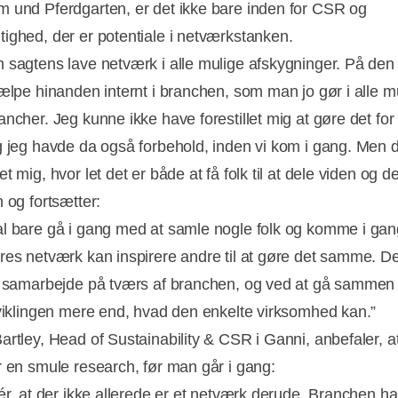
 und Pferdgarten, er det ikke bare inden for CSR og
ighed, der er potentiale i netværkstanken.
 sagtens lave netværk i alle mulige afskygninger. På de
jælpe hinanden internt i branchen, som man jo gør i alle m
ancher. Jeg kunne ikke have forestillet mig at gøre det for
g jeg havde da også forbehold, inden vi kom i gang. Men d
t mig, hvor let det er både at få folk til at dele viden og de
 og fortsætter:
l bare gå i gang med at samle nogle folk og komme i gan
res netværk kan inspirere andre til at gøre det samme. D
e samarbejde på tværs af branchen, og ved at gå sammen
dviklingen mere end, hvad den enkelte virksomhed kan.”
artley, Head of Sustainability & CSR i Ganni, anbefaler, 
r en smule research, før man går i gang:
lér, at der ikke allerede er et netværk derude. Branchen h