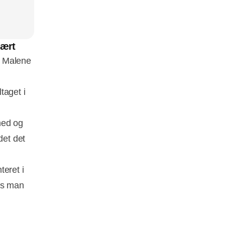
vært
y Malene
taget i
nhed og
det det
teret i
is man