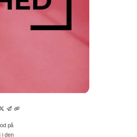
lod på
i i den