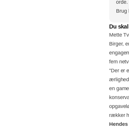
orde.
Brug
Du skal
Mette Tv
Birger, e
engageme
fem netv
”Der er e
ærlighed
en game c
konserva
opgavelø
rækker hå
Hendes b