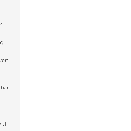
er
og
vert
 har
til