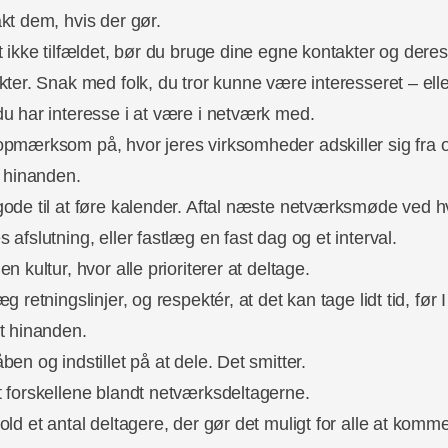
kt dem, hvis der gør.
t ikke tilfældet, bør du bruge dine egne kontakter og deres
kter. Snak med folk, du tror kunne være interesseret – ell
u har interesse i at være i netværk med.
pmærksom på, hvor jeres virksomheder adskiller sig fra 
r hinanden.
ode til at føre kalender. Aftal næste netværksmøde ved h
 afslutning, eller fastlæg en fast dag og et interval.
n kultur, hvor alle prioriterer at deltage.
g retningslinjer, og respektér, at det kan tage lidt tid, før I
t hinanden.
ben og indstillet på at dele. Det smitter.
 forskellene blandt netværksdeltagerne.
old et antal deltagere, der gør det muligt for alle at komme 