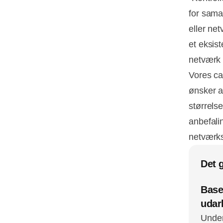
for sama
eller ne
et eksis
netværk
Vores ca
ønsker a
størrelse
anbefali
netværks
Det 
Base
udarb
Under