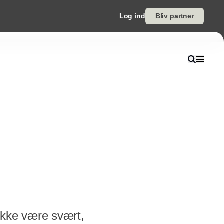
Log ind
Bliv partner
 ikke være svært,