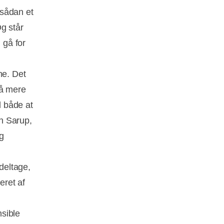
 sådan et
g står
 gå for
me. Det
få mere
l både at
n Sarup,
g
 deltage,
eret af
sible