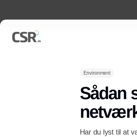
Environment
Sådan s
netvær
Har du lyst til at