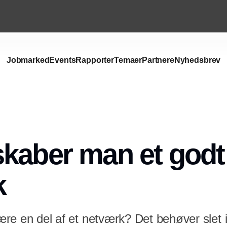
Jobmarked
Events
Rapporter
Temaer
Partnere
Nyhedsbrev
kaber man et godt
k
 være en del af et netværk? Det behøver slet