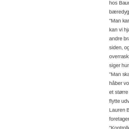
hos Baum
bæredygt
”Man kan
kan vi h
andre br
siden, o
overraske
siger hun
”Man ska
håber vo
et størr
flytte u
Lauren B
foretage
”Kontrol