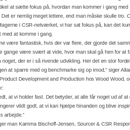
rtikel at sætte fokus på, hvordan man kommer i gang med
 Det er nemlig meget lettere, end man måske skulle tro. O
eltagerne i CSR-netværket, vi har sat fokus på, kan det kun
t med at komme i gang.
ne være fantastisk, hvis der var flere, der gjorde det sam
e gange være svært at vide, hvor man skal gå hen for at 
noget, der er i så rivende udvikling. Her det en stor forde
en at sparre med og benchmarke sig op imod,” siger Alla
 Product Development and Production hos Wood Wood, o
r:
edt, at vi holder fast. Det betyder, at alle får noget ud af at
ngerer vildt godt, at vi kan hjælpe hinanden og blive inspir
s arbejde.”
ger man Kamma Bischoff-Jensen, Sourcer & CSR Respon