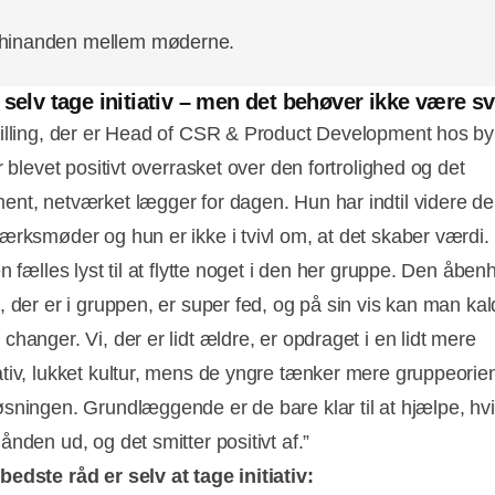
 hinanden mellem møderne.
 selv tage initiativ – men det behøver ikke være s
illing, der er Head of CSR & Product Development hos b
r blevet positivt overrasket over den fortrolighed og det
nt, netværket lægger for dagen. Hun har indtil videre del
ærksmøder og hun er ikke i tvivl om, at det skaber værdi.
n fælles lyst til at flytte noget i den her gruppe. Den åbe
, der er i gruppen, er super fed, og på sin vis kan man kal
hanger. Vi, der er lidt ældre, er opdraget i en lidt mere
tiv, lukket kultur, mens de yngre tænker mere gruppeorien
sningen. Grundlæggende er de bare klar til at hjælpe, hv
nden ud, og det smitter positivt af.”
edste råd er selv at tage initiativ: