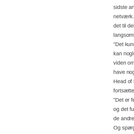
sidste a
netværk.
det til d
langsom
”Det kun
kan nogl
viden om 
have nog
Head of
fortsætte
”Det er f
og det fu
de andre
Og spør