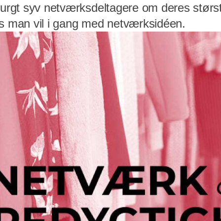
spurgt syv netværksdeltagere om deres størs
is man vil i gang med netværksidéen.