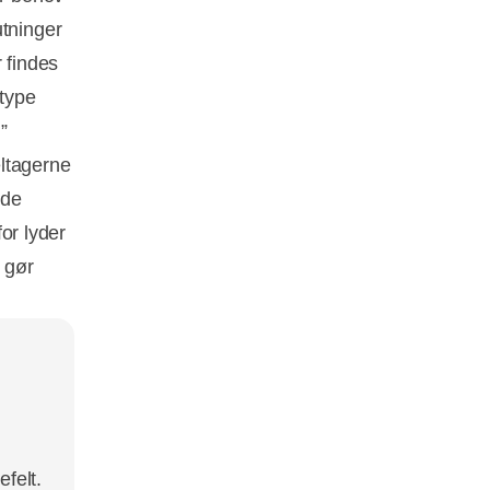
utninger
 findes
type
”
ltagerne
nde
for lyder
 gør
felt.