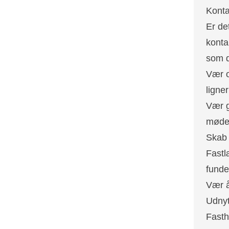
Konta
Er de
konta
som d
Vær o
ligne
Vær g
mødes
Skab e
Fastlæ
funde
Vær å
Udnyt
Fasth