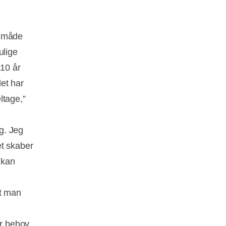
n måde
ulige
 10 år
et har
ltage,”
g. Jeg
et skaber
 kan
at man
ar behov