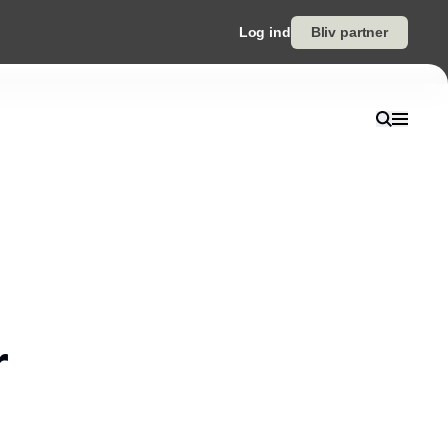
Log ind
Bliv partner
r