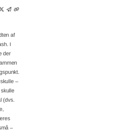
dten af
sh. I
e der
t sammen
gspunkt.
skulle –
skulle
l (dvs.
e,
leres
 små –