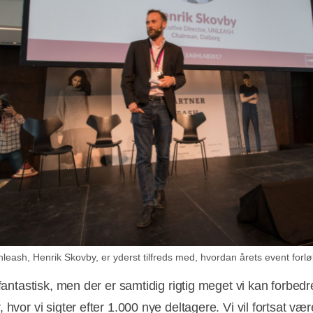
nleash, Henrik Skovby, er yderst tilfreds med, hvordan årets event forlø
 fantastisk, men der er samtidig rigtig meget vi kan forbedre
 hvor vi sigter efter 1.000 nye deltagere. Vi vil fortsat væ