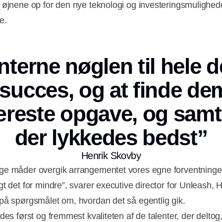
 øjnene op for den nye teknologi og investeringsmulighed
e.
nterne nøglen til hele d
Annonce
 succes, og at finde de
reste opgave, og samti
der lykkedes bedst”
Henrik Skovby
e måder overgik arrangementet vores egne forventninger; 
gt det for mindre”, svarer executive director for Unleash, 
på spørgsmålet om, hvordan det så egentlig gik.
ldes først og fremmest kvaliteten af de talenter, der delto