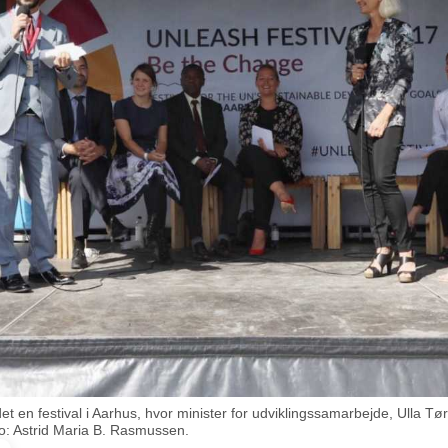
t en festival i Aarhus, hvor minister for udviklingssamarbejde, Ulla 
oto: Astrid Maria B. Rasmussen.