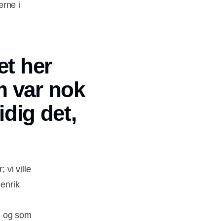
erne i
et her
m var nok
dig det,
vi ville
Henrik
g, og som