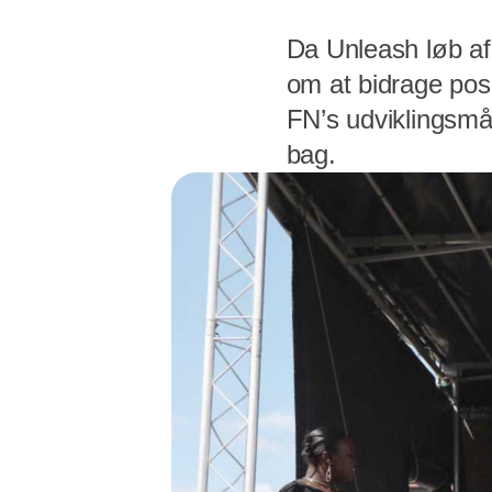
Da Unleash løb af
om at bidrage posit
FN’s udviklingsmål
bag.