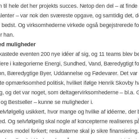
 til hele det her projekts succes. Netop den del – at finde
alenter – var nok den sværeste opgave, og samtidig det, d
 bedst. Og virksomhederne virkede også begejstrerede fo
er han.
ed muligheder
kastede eventen 200 nye idéer af sig, og 11 teams blev b
ere i kategorierne Energi, Sundhed, Vand, Bæredygtigt f
on, Bæredygtige Byer, Uddannelse og Fødevarer. Det var 
te opmærksomhed politisk, hvilket ifølge Henrik Skovby ha
g, og det var noget, som deltagervirksomhederne – bl.a. 
og Bestseller – kunne se muligheder i.
elvfølgelig usikkert, hvor mange og hvilke af idéerne, der bl
ed. Og selvfølgelig skal nogle af koncepterne realiseres på
 vores model forkert; resultaterne skal jo sikre finansierin