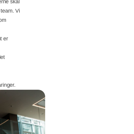
erne skal
 team. Vi
som
t er
et
ringer.