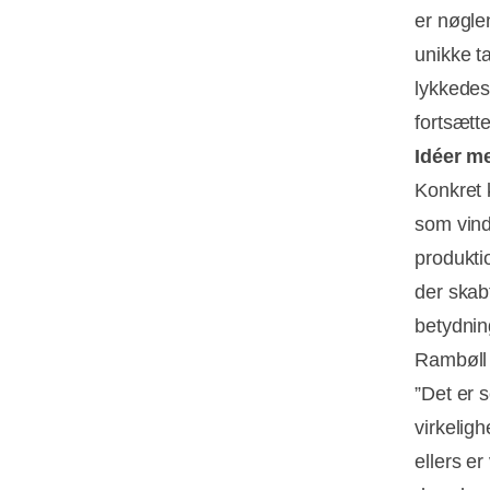
er nøglen
unikke t
lykkedes
fortsætt
Idéer m
Konkret 
som vind
produkti
der skab
betydnin
Rambøll 
”Det er s
virkeligh
ellers er