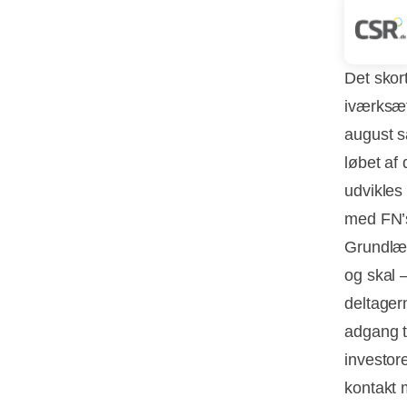
Det skor
iværksæt
august s
løbet af
udvikles
med FN’s
Grundlæg
og skal 
deltager
adgang t
investor
kontakt 