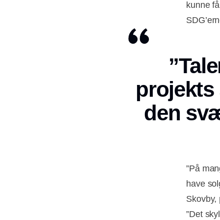
kunne få
SDG’ern
”Tale
projekts
den svæ
”På mang
have sol
Skovby, 
”Det sky