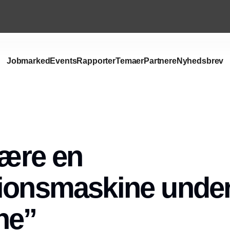
Jobmarked
Events
Rapporter
Temaer
Partnere
Nyhedsbrev
Annonce
være en
ionsmaskine unde
ne”