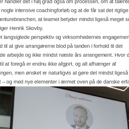
r handler det i høj grad også om processen, om at talent
nogle intensive coachingforløb og at de får sat det rigtige
venturebranchen, at teamet betyder mindst ligeså meget 
siger Henrik Skovby.
t langsigtede perspektiv og virksomhedernes engagemen
til at give arrangørerne blod på tanden i forhold til det
 arbejde og ikke mindst næste års arrangement. Hvor d
l at foregå er endnu ikke afgjort, og alt afhænger af
ringen, men ønsket er naturligvis at gøre det mindst ligeså
t – og med nye elementer i ærmet oven på de danske erfa