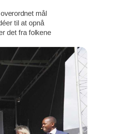
 overordnet mål
déer til at opnå
r det fra folkene