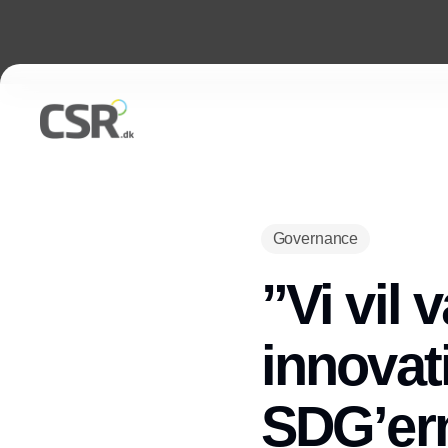
Governance
”Vi vil 
innovat
SDG’er