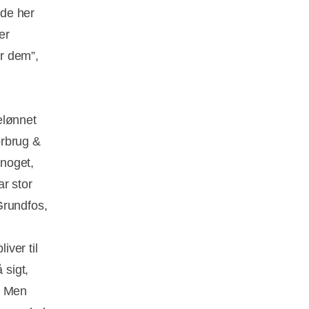
 de her
er
r dem”,
elønnet
orbrug &
noget,
r stor
Grundfos,
iver til
 sigt,
g. Men