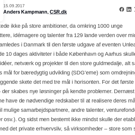
15.09.2017
Anders Kampmann,
CSR.dk
tede ikke på store ambitioner, da omkring 1000 unge
tere, idémagere og talenter fra 129 lande verden over mi
amledes i Danmark til den første udgave af eventen Unlea
 de 10 dages aktiviteter i både København og Aarhus skull
 idéer, netværk og projekter til den store guldmedalje, al
 mål for bæredygtig udvikling (SDG’erne) som omdrejnin
gende skete det med tre mål i horisonten. For det første 
– der skabes nye løsninger på kendte problemer. Dernæst 
ne have de nødvendige redskaber til at realisere deres må
il mulige samarbejdspartnere, andre talenter, venturefond
er osv.). Og sidst men bestemt ikke mindst skulle der etab
med det private erhvervsliv, så virksomheder – store som