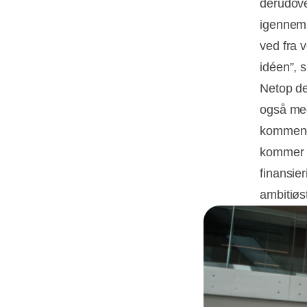
derudove
igennem 
ved fra 
idéen”, 
Netop de
også med 
kommende
kommer ti
finansie
ambitiøs